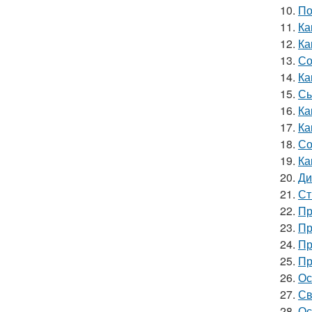
10.
По
11.
Ка
12.
Ка
13.
Со
14.
Ка
15.
Сы
16.
Ка
17.
Ка
18.
Со
19.
Ка
20.
Ди
21.
Ст
22.
Пр
23.
Пр
24.
Пр
25.
Пр
26.
Ос
27.
Св
28.
Ос