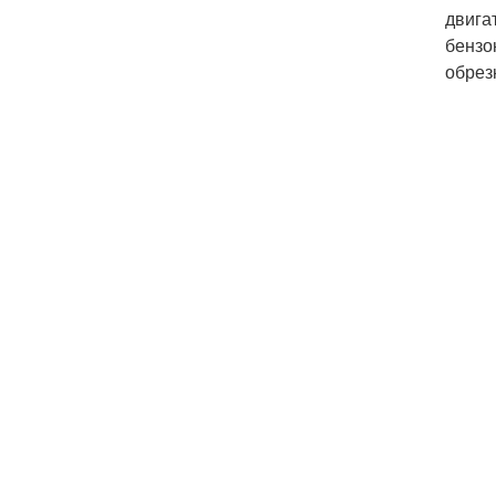
двига
бензо
обрез