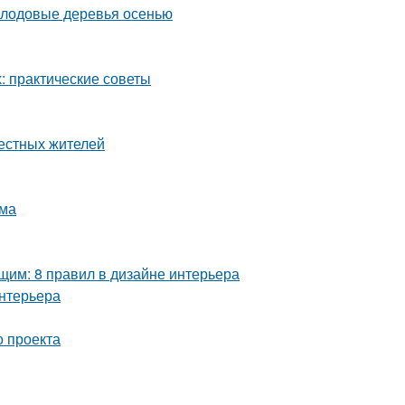
плодовые деревья осенью
 практические советы
местных жителей
ома
им: 8 правил в дизайне интерьера
интерьера
о проекта