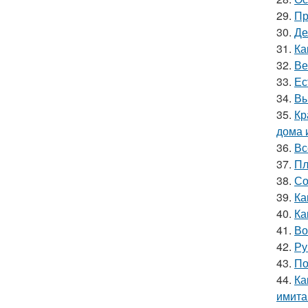
29.
Пр
30.
Де
31.
Ка
32.
Ве
33.
Ес
34.
Вы
35.
Кр
дома 
36.
Вс
37.
Пл
38.
Со
39.
Ка
40.
Ка
41.
Во
42.
Ру
43.
По
44.
Ка
имита