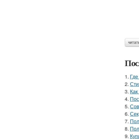
читат
Пос
1.
Где
2.
Сти
3.
Как
4.
Пос
5.
Сов
6.
Сек
7.
Пол
8.
Пол
9.
Куп