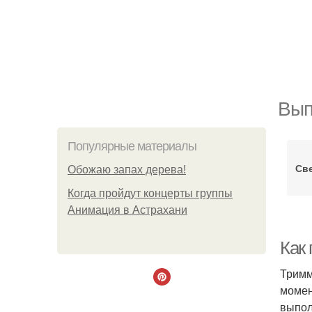
Вып
Популярные материалы
Св
Обожaю зaпах деpева!
Когда пройдут концерты группы
Анимация в Астрахани
Как
Тримм
момен
выпол