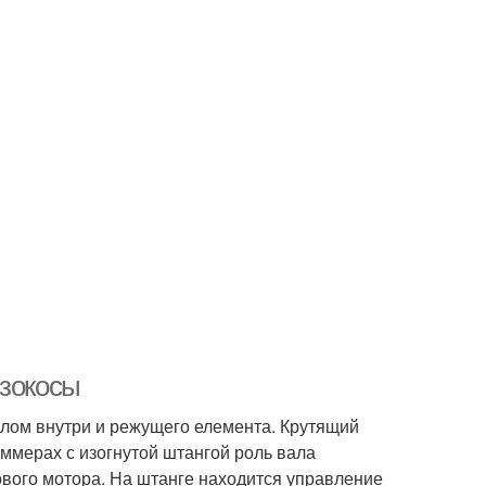
нзокосы
валом внутри и режущего елемента. Крутящий
иммерах с изогнутой штангой роль вала
ового мотора. На штанге находится управление