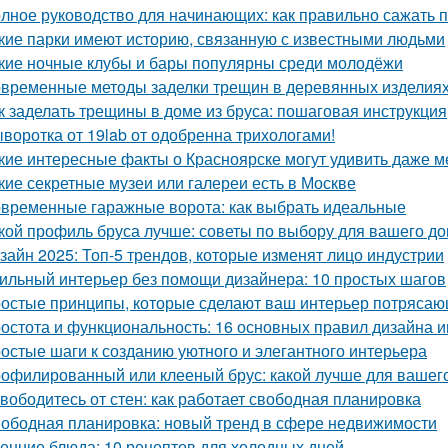
лное руководство для начинающих: как правильно сажать 
кие парки имеют историю, связанную с известными людьми
кие ночные клубы и бары популярны среди молодёжи
временные методы заделки трещин в деревянных изделиях:
к заделать трещины в доме из бруса: пошаговая инструкция
воротка от 19lab от одобренна трихологами!
кие интересные факты о Красноярске могут удивить даже 
кие секретные музеи или галереи есть в Москве
временные гаражные ворота: как выбрать идеальные
кой профиль бруса лучше: советы по выбору для вашего д
зайн 2025: Топ-5 трендов, которые изменят лицо индустрии
ильный интерьер без помощи дизайнера: 10 простых шагов
остые принципы, которые сделают ваш интерьер потрясающ
остота и функциональность: 16 основных правил дизайна 
остые шаги к созданию уютного и элегантного интерьера
офилированный или клееный брус: какой лучше для вашег
вободитесь от стен: как работает свободная планировка
ободная планировка: новый тренд в сфере недвижимости
енние блюда: 10 рецептов для холодных дней