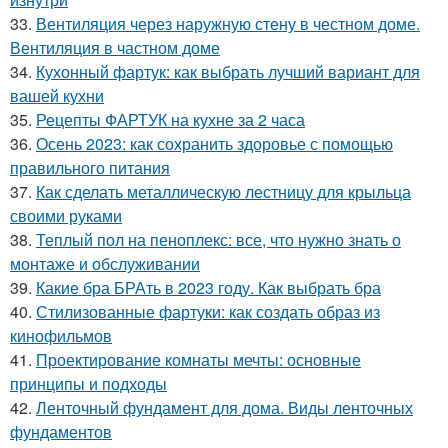
33.
Вентиляция через наружную стену в честном доме.
Вентиляция в частном доме
34.
Кухонный фартук: как выбрать лучший вариант для
вашей кухни
35.
Рецепты ФАРТУК на кухне за 2 часа
36.
Осень 2023: как сохранить здоровье с помощью
правильного питания
37.
Как сделать металлическую лестницу для крыльца
своими руками
38.
Теплый пол на пеноплекс: все, что нужно знать о
монтаже и обслуживании
39.
Какие бра БРАть в 2023 году. Как выбрать бра
40.
Стилизованные фартуки: как создать образ из
кинофильмов
41.
Проектирование комнаты мечты: основные
принципы и подходы
42.
Ленточный фундамент для дома. Виды ленточных
фундаментов