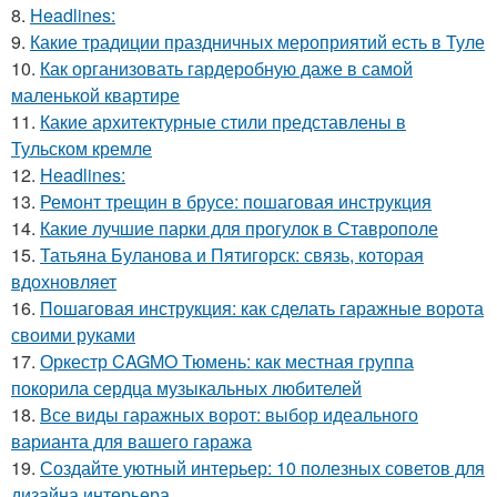
8.
Headlines:
9.
Какие традиции праздничных мероприятий есть в Туле
10.
Как организовать гардеробную даже в самой
маленькой квартире
11.
Какие архитектурные стили представлены в
Тульском кремле
12.
Headlines:
13.
Ремонт трещин в брусе: пошаговая инструкция
14.
Какие лучшие парки для прогулок в Ставрополе
15.
Татьяна Буланова и Пятигорск: связь, которая
вдохновляет
16.
Пошаговая инструкция: как сделать гаражные ворота
своими руками
17.
Оркестр CAGMO Тюмень: как местная группа
покорила сердца музыкальных любителей
18.
Все виды гаражных ворот: выбор идеального
варианта для вашего гаража
19.
Создайте уютный интерьер: 10 полезных советов для
дизайна интерьера