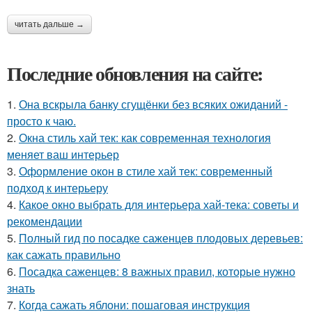
читать дальше →
Последние обновления на сайте:
1.
Она вскрыла банку сгущёнки без всяких ожиданий -
просто к чаю.
2.
Окна стиль хай тек: как современная технология
меняет ваш интерьер
3.
Оформление окон в стиле хай тек: современный
подход к интерьеру
4.
Какое окно выбрать для интерьера хай-тека: советы и
рекомендации
5.
Полный гид по посадке саженцев плодовых деревьев:
как сажать правильно
6.
Посадка саженцев: 8 важных правил, которые нужно
знать
7.
Когда сажать яблони: пошаговая инструкция