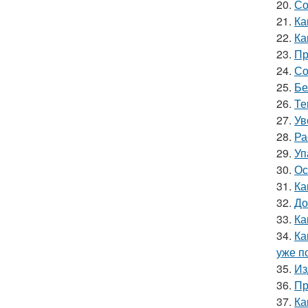
20.
Со
21.
Ка
22.
Ка
23.
Пр
24.
Со
25.
Бе
26.
Те
27.
Ув
28.
Ра
29.
Уп
30.
Ос
31.
Ка
32.
До
33.
Ка
34.
Ка
уже п
35.
Из
36.
Пр
37.
Ка