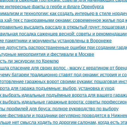
ие интересные факты о гербе и флаге Оренбурга
имализм и технологии: как создать интерьер в стиле нордич
а хай-тек с панорамными окнами: современное жилье под 
 правильно высадить рассаду в открытый грунт: пошаговая
вильная посадка саженцев весной: советы и рекомендации
ие памятники и монументы установлены в Воронеже
 не допустить распространенные ошибки при создании гар
ьтурные мероприятия и фестивали в Москве
Есть ли экскурсии по Кремлю
шла спасение для своих волос - маску с кератином от бренда
чему батареи традиционно ставят под окнами: история и с
готовление гаражных ворот своими руками: пошаговая инс
рота для гаража подъемные: выбор, установка и уход
к выбрать идеальные подъёмные ворота для вашего гараж
к выбрать идеальные гаражные ворота: советы профессио
пы профилей для бруса: полное руководство по выбору
кие фестивали и праздники регулярно проводятся в Нижне
льше нет смысла ходить по дорогим салонам, когда есть э