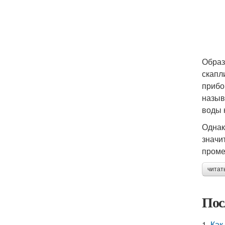
Образ
скапл
прибо
назыв
воды 
Однак
значи
проме
читат
Пос
1.
Как