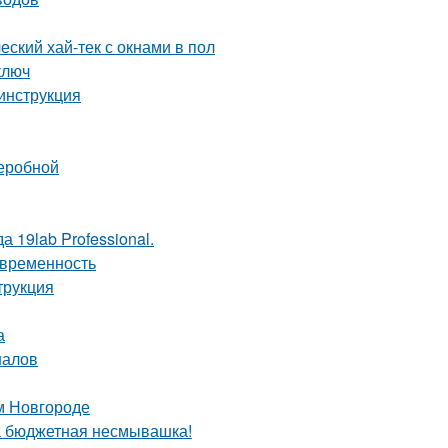
еский хай-тек с окнами в пол
ключ
 инструкция
деробной
 19lab Professional.
овременность
трукция
а
налов
м Новгороде
та бюджетная несмывашка!