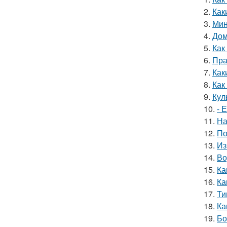
2.
Как
3.
Мин
4.
Дом
5.
Как
6.
Пра
7.
Как
8.
Как
9.
Кул
10.
- 
11.
На
12.
По
13.
Из
14.
Во
15.
Ка
16.
Ка
17.
Ти
18.
Ка
19.
Бо