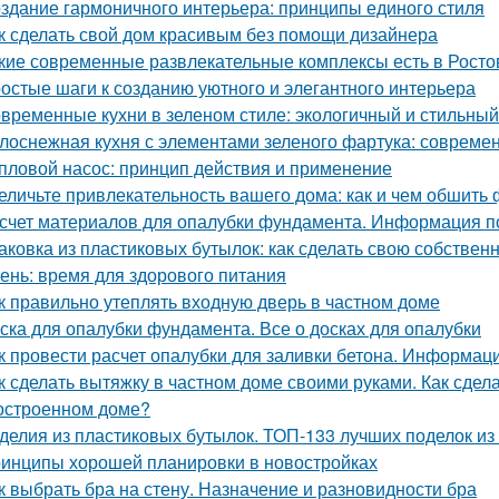
здание гармоничного интерьера: принципы единого стиля
к сделать свой дом красивым без помощи дизайнера
кие современные развлекательные комплексы есть в Росто
остые шаги к созданию уютного и элегантного интерьера
временные кухни в зеленом стиле: экологичный и стильны
лоснежная кухня с элементами зеленого фартука: совреме
пловой насос: принцип действия и применение
еличьте привлекательность вашего дома: как и чем обшить
счет материалов для опалубки фундамента. Информация п
аковка из пластиковых бутылок: как сделать свою собствен
ень: время для здорового питания
к правильно утеплять входную дверь в частном доме
ска для опалубки фундамента. Все о досках для опалубки
к провести расчет опалубки для заливки бетона. Информац
к сделать вытяжку в частном доме своими руками. Как сдел
остроенном доме?
делия из пластиковых бутылок. ТОП-133 лучших поделок из
инципы хорошей планировки в новостройках
к выбрать бра на стену. Назначение и разновидности бра