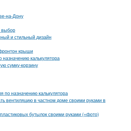
ве-на-Дону
й выбор
нный и стильный дизайн
 фронтон крыши
о назначению калькулятора
ную сумку-корзину
ия по назначению калькулятора
ать вентиляцию в частном доме своими руками в
 пластиковых бутылок своими руками (+фото)