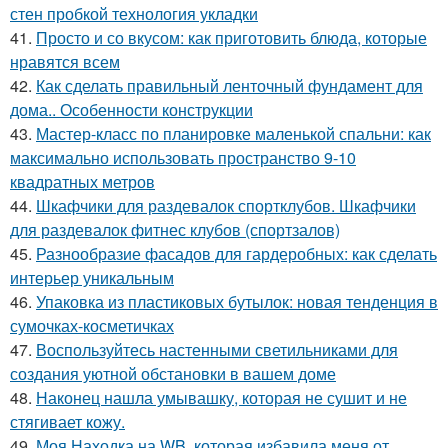
стен пробкой технология укладки
41.
Просто и со вкусом: как приготовить блюда, которые
нравятся всем
42.
Как сделать правильный ленточный фундамент для
дома.. Особенности конструкции
43.
Мастер-класс по планировке маленькой спальни: как
максимально использовать пространство 9-10
квадратных метров
44.
Шкафчики для раздевалок спортклубов. Шкафчики
для раздевалок фитнес клубов (спортзалов)
45.
Разнообразие фасадов для гардеробных: как сделать
интерьер уникальным
46.
Упаковка из пластиковых бутылок: новая тенденция в
сумочках-косметичках
47.
Воспользуйтесь настенными светильниками для
создания уютной обстановки в вашем доме
48.
Наконец нашла умывашку, которая не сушит и не
стягивает кожу.
49.
Моя Находка на WB, которая избавила меня от