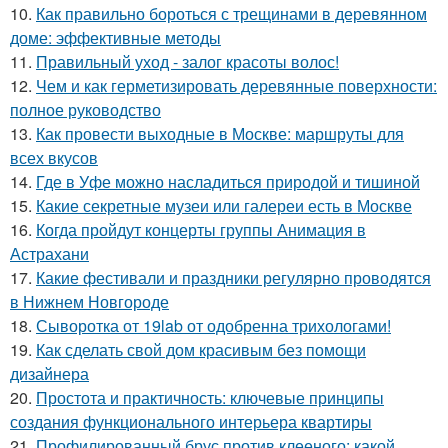
10.
Как правильно бороться с трещинами в деревянном
доме: эффективные методы
11.
Правильный уход - залог красоты волос!
12.
Чем и как герметизировать деревянные поверхности:
полное руководство
13.
Как провести выходные в Москве: маршруты для
всех вкусов
14.
Где в Уфе можно насладиться природой и тишиной
15.
Какие секретные музеи или галереи есть в Москве
16.
Когда пройдут концерты группы Анимация в
Астрахани
17.
Какие фестивали и праздники регулярно проводятся
в Нижнем Новгороде
18.
Сыворотка от 19lab от одобренна трихологами!
19.
Как сделать свой дом красивым без помощи
дизайнера
20.
Простота и практичность: ключевые принципы
создания функционального интерьера квартиры
21.
Профилированный брус против клееного: какой