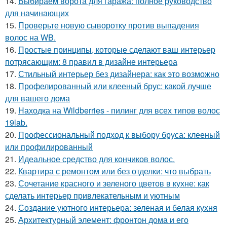
14.
Выбираем ворота для гаража: полное руководство
для начинающих
15.
Проверьте новую сыворотку против выпадения
волос на WB.
16.
Простые принципы, которые сделают ваш интерьер
потрясающим: 8 правил в дизайне интерьера
17.
Стильный интерьер без дизайнера: как это возможно
18.
Профелированный или клееный брус: какой лучше
для вашего дома
19.
Находка на Wildberries - пилинг для всех типов волос
19lab.
20.
Профессиональный подход к выбору бруса: клееный
или профилированный
21.
Идеальное средство для кончиков волос.
22.
Квартира с ремонтом или без отделки: что выбрать
23.
Сочетание красного и зеленого цветов в кухне: как
сделать интерьер привлекательным и уютным
24.
Создание уютного интерьера: зеленая и белая кухня
25.
Архитектурный элемент: фронтон дома и его