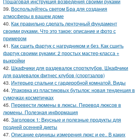
Пошаговая инструкция возведения своими руками
39.
Воспользуйтесь светом Бра для создания
атмосферы в вашем доме
40.
Как правильно сделать ленточный фундамент
своими руками. Что это такое: описание и фото с
примером
41.
Как сшить фартук с нагрудником и без. Как сшить
фартук своими руками: 2 простых мастер-класса +
выкройки
42.
Шкафчики для раздевалок спортклубов. Шкафчики
для раздевалок фитнес клубов (спортзалов)
43.
Интерьер спальни с гардеробной комнатой. Виды
44.
Упаковка из пластиковых бутылок: новая тенденция в
сумочках-косметичках
45.
Перевести люмены в люксы. Перевод люксов в
люмены. Полезная информация
46.
Заголовок 1: Вкусные и полезные продукты для
поздней осенней диеты
47.
Описание единицы измерения люкс и ее.. В каких