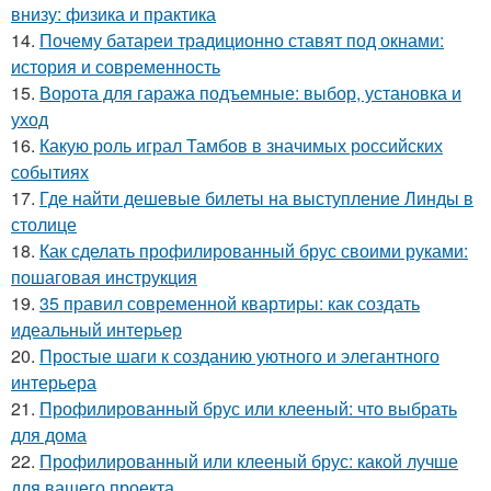
внизу: физика и практика
14.
Почему батареи традиционно ставят под окнами:
история и современность
15.
Ворота для гаража подъемные: выбор, установка и
уход
16.
Какую роль играл Тамбов в значимых российских
событиях
17.
Где найти дешевые билеты на выступление Линды в
столице
18.
Как сделать профилированный брус своими руками:
пошаговая инструкция
19.
35 правил современной квартиры: как создать
идеальный интерьер
20.
Простые шаги к созданию уютного и элегантного
интерьера
21.
Профилированный брус или клееный: что выбрать
для дома
22.
Профилированный или клееный брус: какой лучше
для вашего проекта