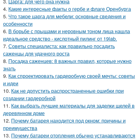
3.
Царга: для чего она нужна
4.
Какие интересные факты о гербе и флаге Оренбурга
5.
Что такое царга для мебели: основные сведения и
особенности
6.
В борьбе с прыщами и неровным тоном лица нашла
идеальное средство - кислотный пилинг от 19lab.
7.
Советы специалиста: как правильно посадить
саженцы для удачного роста
8.
Посадка саженцев: 8 важных правил, которые нужно
знать
9.
Как спроектировать гардеробную своей мечты: советы
и идеи
10.
Как не допустить распространенные ошибки при
создании гардеробной
11.
Как выбрать лучшие материалы для заделки щелей в
деревянном доме
12.
Почему батарея находится под окном: причины и
преимущества
13.
Почему батареи отопления обычно устанавливаются