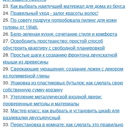
23.
Как выбрать наилучший материал для дома из бруса
24.
Правильный уход - залог красоты волос!
25.
По совету подруги попробовала пилинг для кожи
головы от 19lab.
26.
Бело-зеленая кухня: сочетание стиля и комфорта
27.
Освободить пространство: простой способ
обустроить квартиру с свободной планировкой
28.
Простые шаги к созданию фронтона двухскатной
крыши из древесины
29.
Сверкающие украшения: создание ложек с декором
из полимерной глины
30.
Упаковка из пластиковых бутылок: как сделать свою
собственную сумку-корзину
31.
Утепление металлической входной двери:
проверенные методы и материалы
32.
Мастер-класс: как выбрать и установить шкаф для
раздевалки двухъярусный
33.
Перестановка в комнате: как сделать это правильно