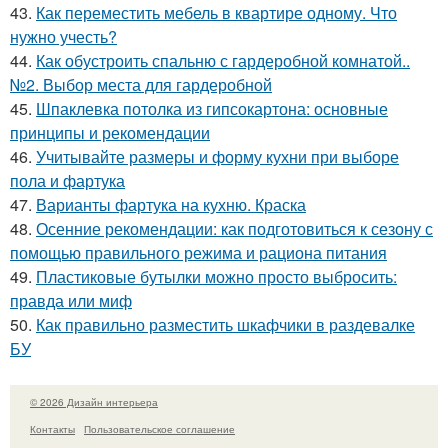
43.
Как переместить мебель в квартире одному. Что
нужно учесть?
44.
Как обустроить спальню с гардеробной комнатой..
№2. Выбор места для гардеробной
45.
Шпаклевка потолка из гипсокартона: основные
принципы и рекомендации
46.
Учитывайте размеры и форму кухни при выборе
пола и фартука
47.
Варианты фартука на кухню. Краска
48.
Осенние рекомендации: как подготовиться к сезону с
помощью правильного режима и рациона питания
49.
Пластиковые бутылки можно просто выбросить:
правда или миф
50.
Как правильно разместить шкафчики в раздевалке
БУ
© 2026 Дизайн интерьера
Контакты
Пользовательское соглашение