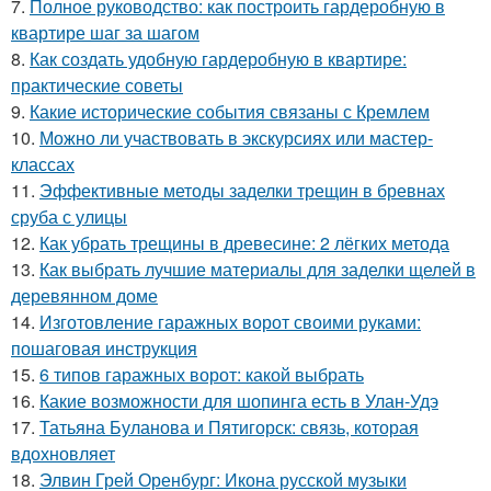
7.
Полное руководство: как построить гардеробную в
квартире шаг за шагом
8.
Как создать удобную гардеробную в квартире:
практические советы
9.
Какие исторические события связаны с Кремлем
10.
Можно ли участвовать в экскурсиях или мастер-
классах
11.
Эффективные методы заделки трещин в бревнах
сруба с улицы
12.
Как убрать трещины в древесине: 2 лёгких метода
13.
Как выбрать лучшие материалы для заделки щелей в
деревянном доме
14.
Изготовление гаражных ворот своими руками:
пошаговая инструкция
15.
6 типов гаражных ворот: какой выбрать
16.
Какие возможности для шопинга есть в Улан-Удэ
17.
Татьяна Буланова и Пятигорск: связь, которая
вдохновляет
18.
Элвин Грей Оренбург: Икона русской музыки