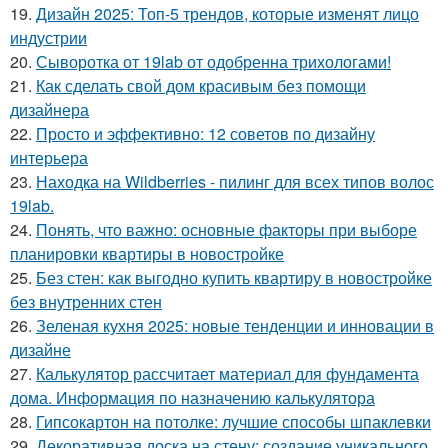
19.
Дизайн 2025: Топ-5 трендов, которые изменят лицо
индустрии
20.
Сыворотка от 19lab от одобренна трихологами!
21.
Как сделать свой дом красивым без помощи
дизайнера
22.
Просто и эффективно: 12 советов по дизайну
интерьера
23.
Находка на Wildberries - пилинг для всех типов волос
19lab.
24.
Понять, что важно: основные факторы при выборе
планировки квартиры в новостройке
25.
Без стен: как выгодно купить квартиру в новостройке
без внутренних стен
26.
Зеленая кухня 2025: новые тенденции и инновации в
дизайне
27.
Калькулятор рассчитает материал для фундамента
дома. Информация по назначению калькулятора
28.
Гипсокартон на потолке: лучшие способы шпаклевки
29.
Декоративная доска на стену: создание уникального