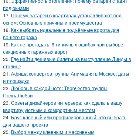
16.
Эффективность отопления: почему батареи ставят
под окнами
17.
Почему батареи в квартирах устанавливают под
окном: Основные причины и преимущества
18.
Как выбрать идеальные подъёмные ворота для
вашего гаража
19.
Как не прогадать: 6 типичных ошибок при выборе
секционных гаражных ворот
20.
Где найти дешевые билеты на выступление Линды в
столице
21.
Афиша концертов группы Анимация в Москве: даты
и площадки
22.
Любовь в каждой ноте: Творчество группы
ПолнаЛюбви
23.
Советы дизайнеров интерьера: как сделать вашу
квартиру уютным и комфортным местом
24.
Брус клееный или профилированный: что выбрать
для вашего проекта
25.
Выбор между клееным и массивным