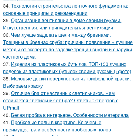
34.
Технологии строительства ленточного фундамента:
основные принципы и рекомендации
35.
Организация вентиляции в доме своими руками.
Искусственная, или принудительная вентиляция
36.
Чем лучше заделать щели между бревнами.
Трещины в бревнах сруба: причины появления + лучшие
методы от эксперта по заделке трещин внутри и снаружи
частного дома
37.
Изделия из пластиковых бутылок. ТОП-133 лучших
поделок из пластиковых бутылок своими руками (+фото)
38.
Меловые доски поверхностью из грифельной краски.
Выбираем краску
39.
Отличие бра от настенных светильников. Чем
отличается светильник от бра? Ответы экспертов с
UPmall
40.
Белая пробка в интерьере. Особенности материала
41.
Пробковые полы в квартире. Ключевые
преимущества и особенности пробковых полов