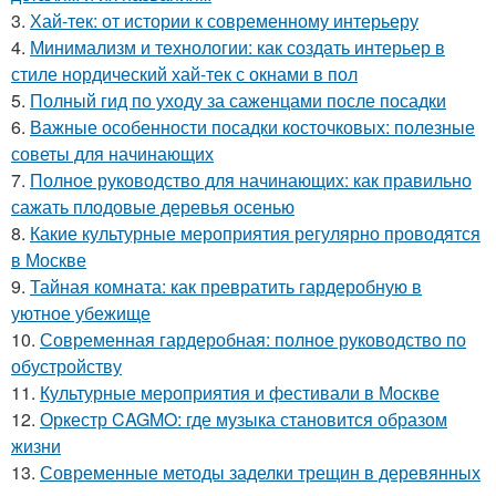
3.
Хай-тек: от истории к современному интерьеру
4.
Минимализм и технологии: как создать интерьер в
стиле нордический хай-тек с окнами в пол
5.
Полный гид по уходу за саженцами после посадки
6.
Важные особенности посадки косточковых: полезные
советы для начинающих
7.
Полное руководство для начинающих: как правильно
сажать плодовые деревья осенью
8.
Какие культурные мероприятия регулярно проводятся
в Москве
9.
Тайная комната: как превратить гардеробную в
уютное убежище
10.
Современная гардеробная: полное руководство по
обустройству
11.
Культурные мероприятия и фестивали в Москве
12.
Оркестр CAGMO: где музыка становится образом
жизни
13.
Современные методы заделки трещин в деревянных