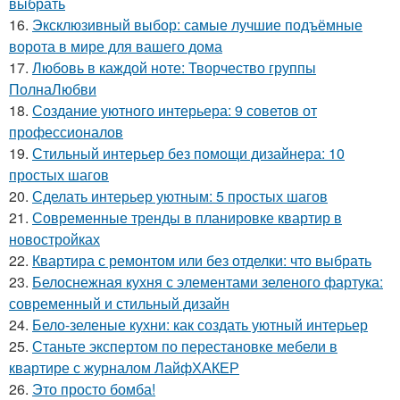
выбрать
16.
Эксклюзивный выбор: самые лучшие подъёмные
ворота в мире для вашего дома
17.
Любовь в каждой ноте: Творчество группы
ПолнаЛюбви
18.
Создание уютного интерьера: 9 советов от
профессионалов
19.
Стильный интерьер без помощи дизайнера: 10
простых шагов
20.
Сделать интерьер уютным: 5 простых шагов
21.
Современные тренды в планировке квартир в
новостройках
22.
Квартира с ремонтом или без отделки: что выбрать
23.
Белоснежная кухня с элементами зеленого фартука:
современный и стильный дизайн
24.
Бело-зеленые кухни: как создать уютный интерьер
25.
Станьте экспертом по перестановке мебели в
квартире с журналом ЛайфХАКЕР
26.
Это просто бомба!