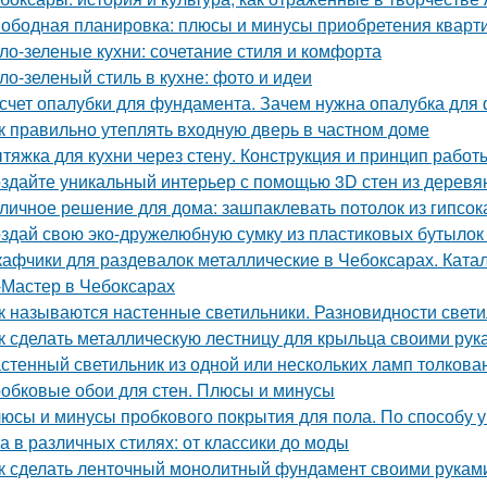
ободная планировка: плюсы и минусы приобретения кварт
ло-зеленые кухни: сочетание стиля и комфорта
ло-зеленый стиль в кухне: фото и идеи
счет опалубки для фундамента. Зачем нужна опалубка для 
к правильно утеплять входную дверь в частном доме
тяжка для кухни через стену. Конструкция и принцип работ
здайте уникальный интерьер с помощью 3D стен из деревя
личное решение для дома: зашпаклевать потолок из гипсок
здай свою эко-дружелюбную сумку из пластиковых бутылок 
афчики для раздевалок металлические в Чебоксарах. Ката
Мастер в Чебоксарах
к называются настенные светильники. Разновидности свети
к сделать металлическую лестницу для крыльца своими рук
стенный светильник из одной или нескольких ламп толкова
обковые обои для стен. Плюсы и минусы
юсы и минусы пробкового покрытия для пола. По способу у
а в различных стилях: от классики до моды
к сделать ленточный монолитный фундамент своими руками