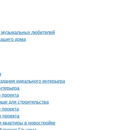
а музыкальных любителей
вашего дома
м
здания идеального интерьера
интерьера
 проекта
чше для строительства
 проекта
о проекта
и квартиры в новостройке
 Алексея Глызина