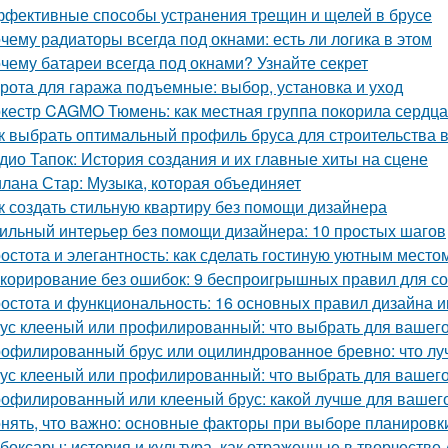
фективные способы устранения трещин и щелей в брусе
чему радиаторы всегда под окнами: есть ли логика в этом
чему батареи всегда под окнами? Узнайте секрет
рота для гаража подъемные: выбор, установка и уход
кестр CAGMO Тюмень: как местная группа покорила сердц
к выбрать оптимальный профиль бруса для строительства 
дио Тапок: История создания и их главные хиты на сцене
лана Стар: Музыка, которая объединяет
к создать стильную квартиру без помощи дизайнера
ильный интерьер без помощи дизайнера: 10 простых шагов
остота и элегантность: как сделать гостиную уютным место
корирование без ошибок: 9 беспроигрышных правил для со
остота и функциональность: 16 основных правил дизайна 
ус клееный или профилированный: что выбрать для вашего
офилированный брус или оцилиндрованное бревно: что лу
ус клееный или профилированный: что выбрать для вашего
офилированный или клееный брус: какой лучше для вашег
нять, что важно: основные факторы при выборе планировк
боксары: история и культура, как отраженные в творчестве