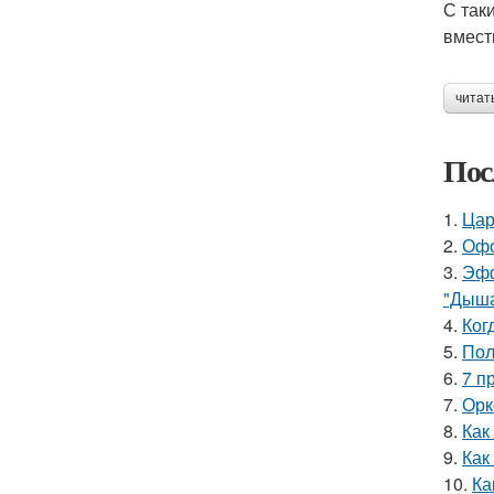
С так
вмест
читат
Пос
1.
Цар
2.
Офо
3.
Эфф
"Дыша
4.
Ког
5.
Пол
6.
7 п
7.
Орк
8.
Как
9.
Как
10.
Ка