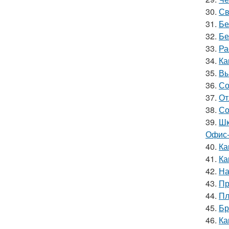
30.
Св
31.
Бе
32.
Бе
33.
Ра
34.
Ка
35.
Вы
36.
Со
37.
От
38.
Со
39.
Шк
Офис-
40.
Ка
41.
Ка
42.
На
43.
Пр
44.
Пл
45.
Бр
46.
Ка