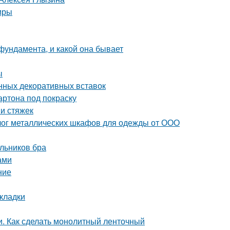
иры
фундамента, и какой она бывает
ы
нных декоративных вставок
артона под покраску
и стяжек
лог металлических шкафов для одежды от ООО
льников бра
ами
ние
кладки
. Как сделать монолитный ленточный