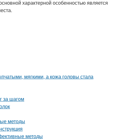
о основной характерной особенностью является
еста.
пчатыми, мягкими, а кожа головы стала
г за шагом
голок
ные методы
нструкция
ффективные методы