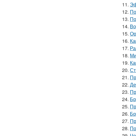
11.
Эф
12.
По
13.
По
14.
Во
15.
Ор
16.
Ка
17.
Ра
18.
Ми
19.
Ка
20.
Ст
21.
Пр
22.
Де
23.
Пр
24.
Бр
25.
Пр
26.
Бр
27.
Пр
28.
По
29.
Че