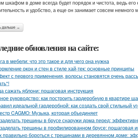
им шкафом в доме всегда будет порядок и чистота, ведь ег
ительность и удобство, а еще он занимает совсем немного м
ь дальше →
ледние обновления на сайте:
га в мебели: что это такое и для чего она нужна
рмление окон и стен в стиле хай-тек: основные принципы
ект с первого применения, волосы становятся очень рассы
ть"!
да сажать яблони: пошаговая инструкция
ное руководство: как построить гардеробную в квартире ша
равил идеальной гардеробной: как создать свой стильный у
естр CAGMO: Музыка, которая объединяет
 заделать трещины в брусе снаружи дома перед: эффектив
 заделать трещины в профилированном брусе: пошаговая и
к правильно бороться с трещинами в деревянном доме: э