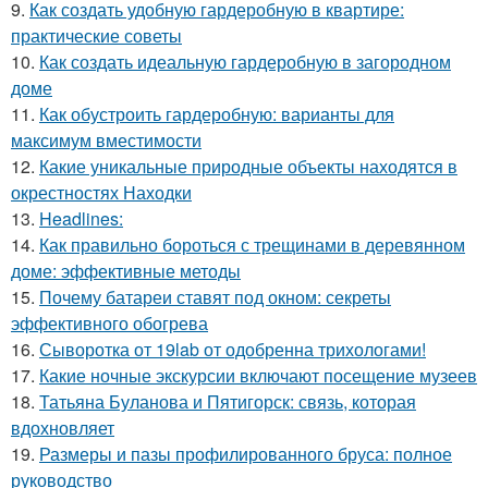
9.
Как создать удобную гардеробную в квартире:
практические советы
10.
Как создать идеальную гардеробную в загородном
доме
11.
Как обустроить гардеробную: варианты для
максимум вместимости
12.
Какие уникальные природные объекты находятся в
окрестностях Находки
13.
Headlines:
14.
Как правильно бороться с трещинами в деревянном
доме: эффективные методы
15.
Почему батареи ставят под окном: секреты
эффективного обогрева
16.
Сыворотка от 19lab от одобренна трихологами!
17.
Какие ночные экскурсии включают посещение музеев
18.
Татьяна Буланова и Пятигорск: связь, которая
вдохновляет
19.
Размеры и пазы профилированного бруса: полное
руководство