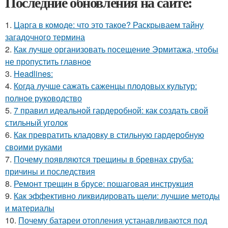
Последние обновления на сайте:
1.
Царга в комоде: что это такое? Раскрываем тайну
загадочного термина
2.
Как лучше организовать посещение Эрмитажа, чтобы
не пропустить главное
3.
Headlines:
4.
Когда лучше сажать саженцы плодовых культур:
полное руководство
5.
7 правил идеальной гардеробной: как создать свой
стильный уголок
6.
Как превратить кладовку в стильную гардеробную
своими руками
7.
Почему появляются трещины в бревнах сруба:
причины и последствия
8.
Ремонт трещин в брусе: пошаговая инструкция
9.
Как эффективно ликвидировать щели: лучшие методы
и материалы
10.
Почему батареи отопления устанавливаются под