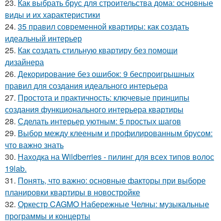
23.
Как выбрать брус для строительства дома: основные
виды и их характеристики
24.
35 правил современной квартиры: как создать
идеальный интерьер
25.
Как создать стильную квартиру без помощи
дизайнера
26.
Декорирование без ошибок: 9 беспроигрышных
правил для создания идеального интерьера
27.
Простота и практичность: ключевые принципы
создания функционального интерьера квартиры
28.
Сделать интерьер уютным: 5 простых шагов
29.
Выбор между клееным и профилированным брусом:
что важно знать
30.
Находка на Wildberries - пилинг для всех типов волос
19lab.
31.
Понять, что важно: основные факторы при выборе
планировки квартиры в новостройке
32.
Оркестр CAGMO Набережные Челны: музыкальные
программы и концерты