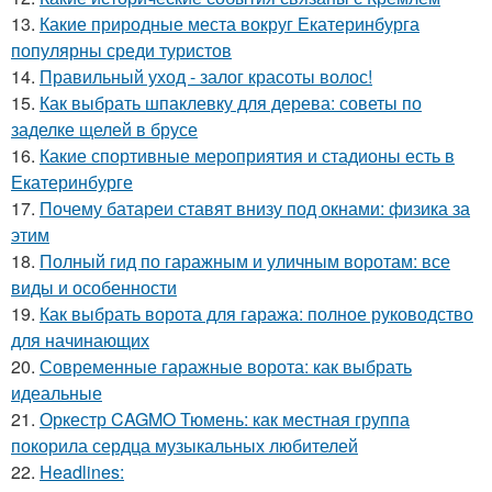
13.
Какие природные места вокруг Екатеринбурга
популярны среди туристов
14.
Правильный уход - залог красоты волос!
15.
Как выбрать шпаклевку для дерева: советы по
заделке щелей в брусе
16.
Какие спортивные мероприятия и стадионы есть в
Екатеринбурге
17.
Почему батареи ставят внизу под окнами: физика за
этим
18.
Полный гид по гаражным и уличным воротам: все
виды и особенности
19.
Как выбрать ворота для гаража: полное руководство
для начинающих
20.
Современные гаражные ворота: как выбрать
идеальные
21.
Оркестр CAGMO Тюмень: как местная группа
покорила сердца музыкальных любителей
22.
Headlines: