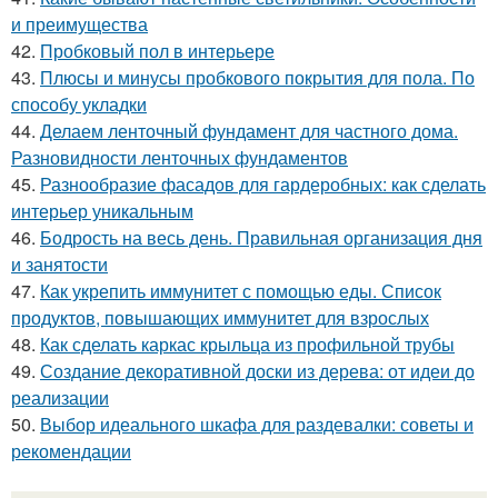
и преимущества
42.
Пробковый пол в интерьере
43.
Плюсы и минусы пробкового покрытия для пола. По
способу укладки
44.
Делаем ленточный фундамент для частного дома.
Разновидности ленточных фундаментов
45.
Разнообразие фасадов для гардеробных: как сделать
интерьер уникальным
46.
Бодрость на весь день. Правильная организация дня
и занятости
47.
Как укрепить иммунитет с помощью еды. Список
продуктов, повышающих иммунитет для взрослых
48.
Как сделать каркас крыльца из профильной трубы
49.
Создание декоративной доски из дерева: от идеи до
реализации
50.
Выбор идеального шкафа для раздевалки: советы и
рекомендации