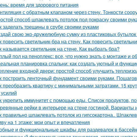
ень: время для здорового питания
нтиляция с обратным клапаном через стену. Тонкости соор
остой способ шпаклевать потолок под покраску своими рук
к заделать трещины в срубе своими руками
здай свою эко-дружелюбную сумку из пластиковых бутылок 
к повесить светильник-бра на стену. Как повесить светильни
к называется светильник на стене. Как выбрать бра?
плый пол на пеноплекс: все, что нужно знать о монтаже и 
еальная планировка спальни: как создать уютный и функц
епление входной двери: простой способ улучшить теплоиз
к построить ленточный фундамент своими руками. Пошагов
к преобразить квартиру с минимальными затратами. 15 кру
и усилий
к укрепить иммунитет с помощью еды. Список продуктов, 
ревянные рейки в интерьере на стене гостиной. Варианты
к правильно шпаклевать потолок из гипсокартона.. Шпаклев
ву на 1 этаже: мои опыт и впечатления
обные и функциональные шкафы для раздевалок в бассей
ерхпрочный фундамент: новая технология, которую никто 