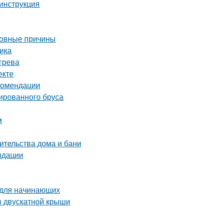
инструкция
новные причины
ика
грева
екте
екомендации
ированного бруса
м
ительства дома и бани
ндации
 для начинающих
ы двускатной крыши