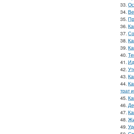
33.
Ос
34.
Ве
35.
Пр
36.
Ка
37.
Со
38.
Ка
39.
Ка
40.
Те
41.
Ид
42.
Ут
43.
Ка
44.
Ка
трат 
45.
Ка
46.
Де
47.
Ка
48.
Жи
49.
Уд
50.
Св