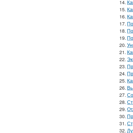
14.
Ка
15.
Ка
16.
Ка
17.
По
18.
По
19.
По
20.
Ун
21.
Ка
22.
Эк
23.
Пр
24.
Пр
25.
Ка
26.
Вы
27.
Со
28.
Ст
29.
От
30.
Пр
31.
Ст
32.
Лу