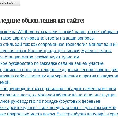
ь дальше →
ледние обновления на сайте:
оскве на Wildberries заказали конский навоз, но не забирают
 такое царга у кровати: ответы на ваши вопросы
а стиль хай тек: как современная технология меняет ваш и
ьтурная жизнь Калининграда: фестивали, музеи и театры
ие станции метро рекомендуют туристам
ное руководство по закладке сада на вашем участке
 правильно посадить плодовые деревья весной: советы дл
аказала себе сыворотку для укрепления и против выпадения
емой.
ное руководство: как правильно посадить саженцы весной
е правила посадки молодой яблони: пошаговая инструкция
лное руководство по посадке фруктовых деревьев
кие архитектурные стили представлены в Тульском кремле
кие природные места вокруг Екатеринбурга популярны сре