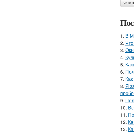
читат
Пос
1.
В М
2.
Что
3.
Окн
4.
Кул
5.
Как
6.
Пол
7.
Как
8.
Я з
пробл
9.
Пол
10.
Вс
11.
По
12.
Ка
13.
Ка