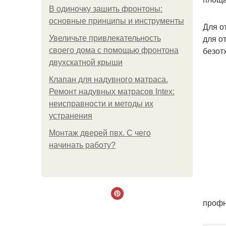
В одиночку зашить фронтоны:
основные принципы и инструменты
Для о
для о
Увеличьте привлекательность
безот
своего дома с помощью фронтона
двухскатной крыши
Клапан для надувного матраса.
Ремонт надувных матрасов Intex:
неисправности и методы их
устранения
Монтаж дверей пвх. С чего
начинать работу?
профн