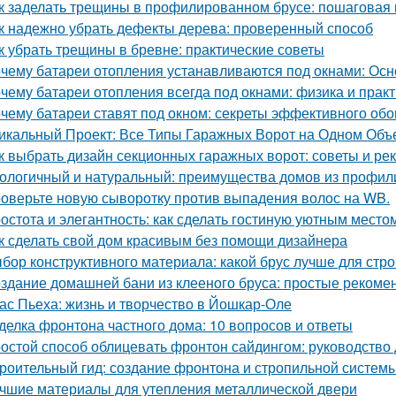
к заделать трещины в профилированном брусе: пошаговая 
к надежно убрать дефекты дерева: проверенный способ
к убрать трещины в бревне: практические советы
чему батареи отопления устанавливаются под окнами: Ос
чему батареи отопления всегда под окнами: физика и практ
чему батареи ставят под окном: секреты эффективного обо
икальный Проект: Все Типы Гаражных Ворот на Одном Объ
к выбрать дизайн секционных гаражных ворот: советы и р
ологичный и натуральный: преимущества домов из профил
оверьте новую сыворотку против выпадения волос на WB.
остота и элегантность: как сделать гостиную уютным место
к сделать свой дом красивым без помощи дизайнера
бор конструктивного материала: какой брус лучше для стро
здание домашней бани из клееного бруса: простые рекоме
ас Пьеха: жизнь и творчество в Йошкар-Оле
делка фронтона частного дома: 10 вопросов и ответы
остой способ облицевать фронтон сайдингом: руководство
роительный гид: создание фронтона и стропильной систем
чшие материалы для утепления металлической двери