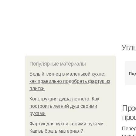
Угл
Популярные материалы
По
Белый глянец в маленькой кухне:
как правильно подобрать фартук из
плитки
Конструкция душа летнего. Как
построить летний душ своими
Про
руками
про
Фартук для кухни своими руками.
Перед
Как выбрать материал?
площа