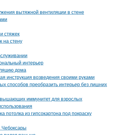
ужения вытяжной вентиляции в стене
ами
и стяжек
к на стену
обслуживании
иональный интерьер
оляцию дома
ая инструкция возведения своими руками
тых способов преобразить интерьер без лишних
повышающих иммунитет для взрослых
 использования
ка потолка из гипсокартона под покраску
н Чебоксары
не видел раньше