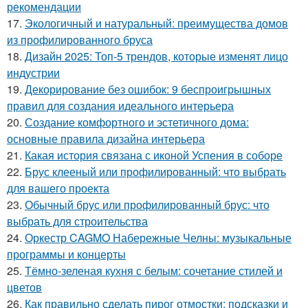
рекомендации
17.
Экологичный и натуральный: преимущества домов
из профилированного бруса
18.
Дизайн 2025: Топ-5 трендов, которые изменят лицо
индустрии
19.
Декорирование без ошибок: 9 беспроигрышных
правил для создания идеального интерьера
20.
Создание комфортного и эстетичного дома:
основные правила дизайна интерьера
21.
Какая история связана с иконой Успения в соборе
22.
Брус клееный или профилированный: что выбрать
для вашего проекта
23.
Обычный брус или профилированный брус: что
выбрать для строительства
24.
Оркестр CAGMO Набережные Челны: музыкальные
программы и концерты
25.
Тёмно-зеленая кухня с белым: сочетание стилей и
цветов
26.
Как правильно сделать пирог отмостки: подсказки и