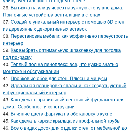
улицу. Вентиляция с отводом в стене
36.
Вытяжка на улицу через наружную стену вне дома.
Приточные устройства вентиляции в стенах
37.
Создайте уникальный интерьер с помощью 3D стен
из деревянных декоративных вставок
38.
Перестановка мебели: как эффективно переустроить
интерьер
39.
Как выбрать оптимальную шпаклевку для потолка
под покраску
40.
Теплый пол на пеноплекс: все, что нужно знать о
монтаже и обслуживании
41.
Пробковые обои для стен. Плюсы и минусы
42.
Идеальная планировка спальни: как создать уютный
и функциональный интерьер
43.
Как сделать правильный ленточный фундамент для
дома.. Особенности конструкции
44.
Влияние цвета фартука на обстановку в кухне
45.
Как сделать каркас крыльца из профильной трубы
46.
Все о видах досок для отделки стен: от мебельной до