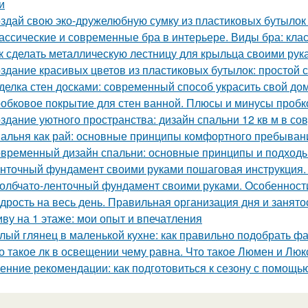
и
здай свою эко-дружелюбную сумку из пластиковых бутылок 
ассические и современные бра в интерьере. Виды бра: кл
к сделать металлическую лестницу для крыльца своими рук
здание красивых цветов из пластиковых бутылок: простой с
делка стен досками: современный способ украсить свой до
обковое покрытие для стен ванной. Плюсы и минусы пробк
здание уютного пространства: дизайн спальни 12 кв м в с
альня как рай: основные принципы комфортного пребыван
временный дизайн спальни: основные принципы и подход
нточный фундамент своими руками пошаговая инструкция.
олбчато-ленточный фундамент своими руками. Особенност
дрость на весь день. Правильная организация дня и занято
ву на 1 этаже: мои опыт и впечатления
лый глянец в маленькой кухне: как правильно подобрать фа
о такое лк в освещении чему равна. Что такое Люмен и Люк
енние рекомендации: как подготовиться к сезону с помощь