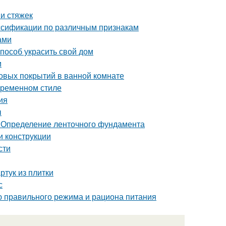
и стяжек
ассификации по различным признакам
ами
пособ украсить свой дом
м
овых покрытий в ванной комнате
овременном стиле
ия
ы
 Определение ленточного фундамента
и конструкции
сти
ртук из плитки
с
ю правильного режима и рациона питания