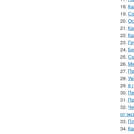
18.
Ка
19.
Со
20.
Ос
21.
Ка
22.
Ка
23.
Гр
24.
Бе
25.
Со
26.
Мя
27.
Пр
28.
Ув
29.
8 
30.
Пе
31.
Пр
32.
Че
от эк
33.
Пл
34.
Ка