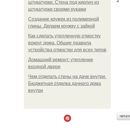
2
штукатурки. Стена под кирпич из
штукатурки своими руками
Создание кружек из полимерной
глины. Делаем кружку с зайкой
Как сделать утепленную отмостку
вокруг дома. Общие правила
устройства отмостки для всех типов
Домашний ремонт: утепление
входной двери
Чем отделать стены на даче внутри.
Бюджетная отделка дачного дома
внутри
читат