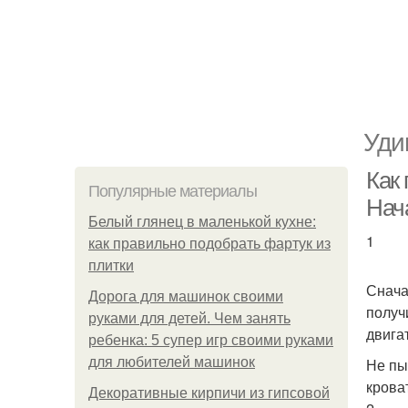
Уди
Как 
Популярные материалы
Нач
Белый глянец в маленькой кухне:
1
как правильно подобрать фартук из
плитки
Снача
Дорога для машинок своими
получ
руками для детей. Чем занять
двига
ребенка: 5 супер игр своими руками
для любителей машинок
Не пы
крова
Декоративные кирпичи из гипсовой