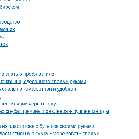
ибирском
оводство
нающих
ома
етов
но знать о профнастиле
на крыши, сделанного своими руками
ть спальню комфортной и удобной
й
вентиляции через стену
ах сруба: причины появления + лучшие методы
а из пластиковых бутылок своими руками
здаем стильную сумку «Море зовет» своими