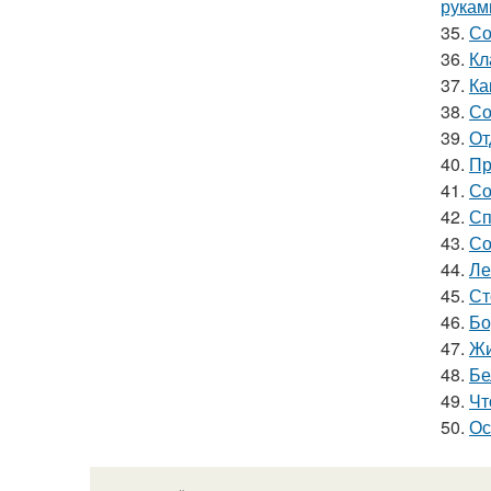
рукам
35.
Со
36.
Кл
37.
Ка
38.
Со
39.
От
40.
Пр
41.
Со
42.
Сп
43.
Со
44.
Ле
45.
Ст
46.
Бо
47.
Жи
48.
Бе
49.
Чт
50.
Ос