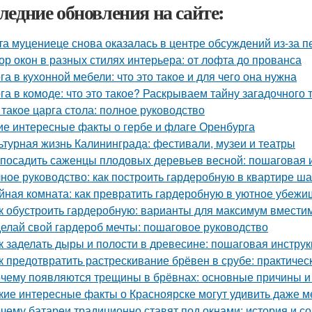
ледние обновления на сайте:
та муцениеце снова оказалась в центре обсуждений из-за п
ор окон в разных стилях интерьера: от лофта до прованса
га в кухонной мебели: что это такое и для чего она нужна
га в комоде: что это такое? Раскрываем тайну загадочного
 такое царга стола: полное руководство
ие интересные факты о гербе и флаге Оренбурга
ьтурная жизнь Калининграда: фестивали, музеи и театры
 посадить саженцы плодовых деревьев весной: пошаговая 
ное руководство: как построить гардеробную в квартире ша
йная комната: как превратить гардеробную в уютное убежи
к обустроить гардеробную: варианты для максимум вмести
елай свой гардероб мечты: пошаговое руководство
к заделать дыры и полости в древесине: пошаговая инстру
к предотвратить растрескивание брёвен в срубе: практичес
чему появляются трещины в брёвнах: основные причины 
кие интересные факты о Красноярске могут удивить даже 
чему батареи традиционно ставят под окнами: история и с