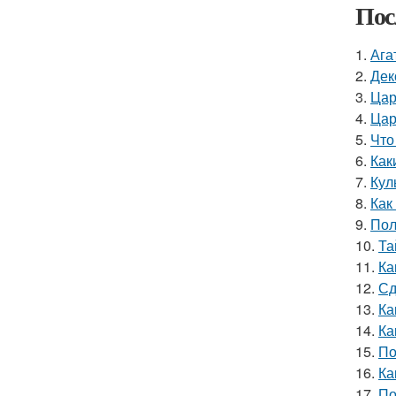
Пос
1.
Ага
2.
Дек
3.
Цар
4.
Цар
5.
Что
6.
Как
7.
Кул
8.
Как
9.
Пол
10.
Та
11.
Ка
12.
Сд
13.
Ка
14.
Ка
15.
По
16.
Ка
17.
По