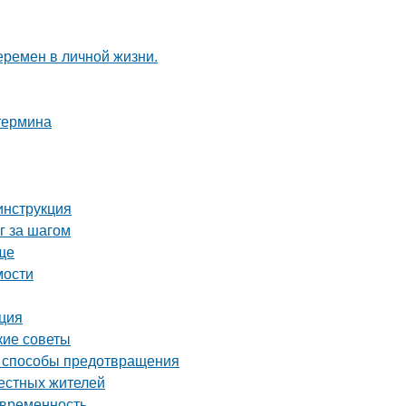
еремен в личной жизни.
 термина
инструкция
г за шагом
ще
мости
кция
кие советы
и способы предотвращения
местных жителей
овременность