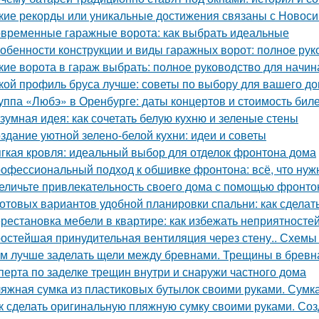
кие рекорды или уникальные достижения связаны с Новос
временные гаражные ворота: как выбрать идеальные
обенности конструкции и виды гаражных ворот: полное рук
кие ворота в гараж выбрать: полное руководство для начи
кой профиль бруса лучше: советы по выбору для вашего д
уппа «Любэ» в Оренбурге: даты концертов и стоимость бил
зумная идея: как сочетать белую кухню и зеленые стены
здание уютной зелено-белой кухни: идеи и советы
гкая кровля: идеальный выбор для отделок фронтона дома
офессиональный подход к обшивке фронтона: всё, что нуж
еличьте привлекательность своего дома с помощью фронто
готовых вариантов удобной планировки спальни: как сдела
рестановка мебели в квартире: как избежать неприятносте
остейшая принудительная вентиляция через стену.. Схемы 
м лучше заделать щели между бревнами. Трещины в бревн
сперта по заделке трещин внутри и снаружи частного дома
яжная сумка из пластиковых бутылок своими руками. Сумк
к сделать оригинальную пляжную сумку своими руками. Со