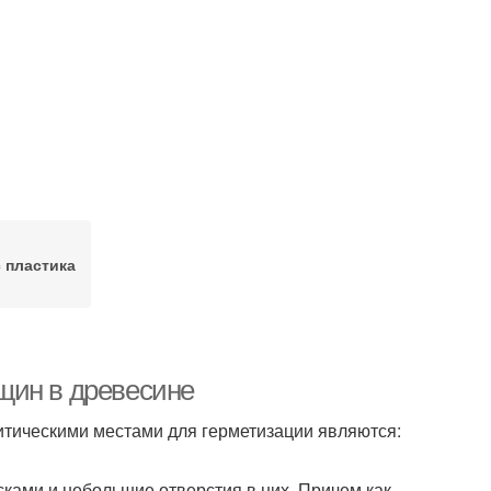
 пластика
щин в древесине
ритическими местами для герметизации являются:
ками и небольшие отверстия в них. Причем как