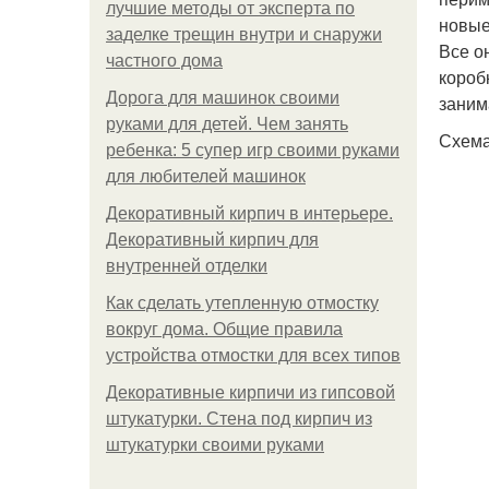
лучшие методы от эксперта по
новые
заделке трещин внутри и снаружи
Все о
частного дома
короб
Дорога для машинок своими
заним
руками для детей. Чем занять
Схема
ребенка: 5 супер игр своими руками
для любителей машинок
Декоративный кирпич в интерьере.
Декоративный кирпич для
внутренней отделки
Как сделать утепленную отмостку
вокруг дома. Общие правила
устройства отмостки для всех типов
Декоративные кирпичи из гипсовой
штукатурки. Стена под кирпич из
штукатурки своими руками