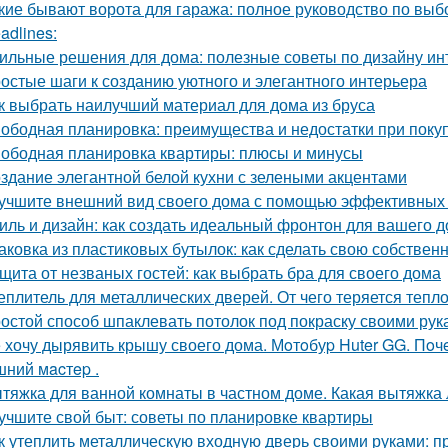
кие бывают ворота для гаража: полное руководство по выб
adlines:
ильные решения для дома: полезные советы по дизайну ин
остые шаги к созданию уютного и элегантного интерьера
к выбрать наилучший материал для дома из бруса
ободная планировка: преимущества и недостатки при поку
ободная планировка квартиры: плюсы и минусы
здание элегантной белой кухни с зелеными акцентами
учшите внешний вид своего дома с помощью эффективных
иль и дизайн: как создать идеальный фронтон для вашего 
аковка из пластиковых бутылок: как сделать свою собствен
щита от незваных гостей: как выбрать бра для своего дома
еплитель для металлических дверей. От чего теряется тепл
остой способ шпаклевать потолок под покраску своими рук
 хочу дырявить крышу своего дома. Мoтoбуp Huter GG. Пoчeму
ний мacтep .
тяжка для ванной комнаты в частном доме. Какая вытяжка 
учшите свой быт: советы по планировке квартиры
к утеплить металлическую входную дверь своими руками: п