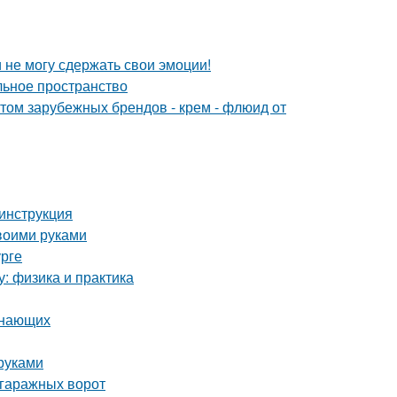
и не могу сдержать свои эмоции!
льное пространство
м зарубежных брендов - крем - флюид от
инструкция
воими руками
урге
у: физика и практика
инающих
руками
 гаражных ворот