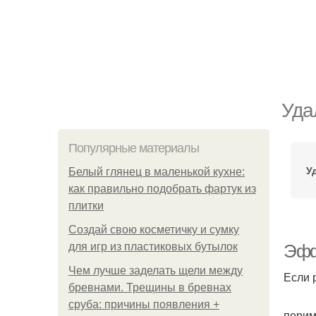
Уда
Популярные материалы
У
Белый глянец в маленькой кухне:
как правильно подобрать фартук из
плитки
Создай свою косметичку и сумку
для игр из пластиковых бутылок
Эфф
Чем лучше заделать щели между
Если 
бревнами. Трещины в бревнах
сруба: причины появления +
перим