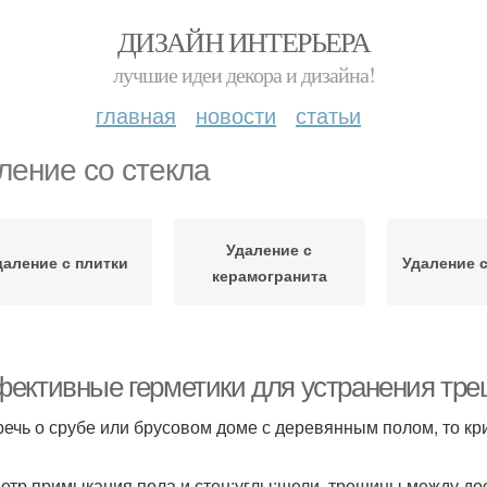
ДИЗАЙН ИНТЕРЬЕРА
лучшие идеи декора и дизайна!
главная
новости
статьи
ление со стекла
Удаление с
даление с плитки
Удаление с
керамогранита
ективные герметики для устранения тре
речь о срубе или брусовом доме с деревянным полом, то к
етр примыкания пола и стен;углы;щели, трещины между дос