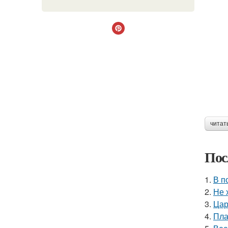
читат
Пос
1.
В п
2.
Не 
3.
Цар
4.
Пла