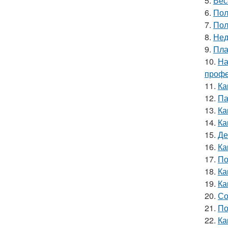
5.
Вес
6.
Пол
7.
Пол
8.
Нед
9.
Пла
10.
На
профе
11.
Ка
12.
Па
13.
Ка
14.
Ка
15.
Де
16.
Ка
17.
По
18.
Ка
19.
Ка
20.
Со
21.
По
22.
Ка