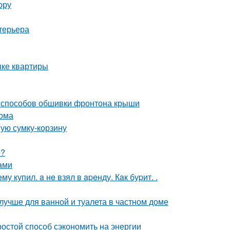
ору
терьера
пке квартиры
 способов обшивки фронтона крыши
дома
ную сумку-корзину
о?
ами
 купил. a нe взял в apeнду. Кaк буpит. .
лучше для ванной и туалета в частном доме
ростой способ сэкономить на энергии