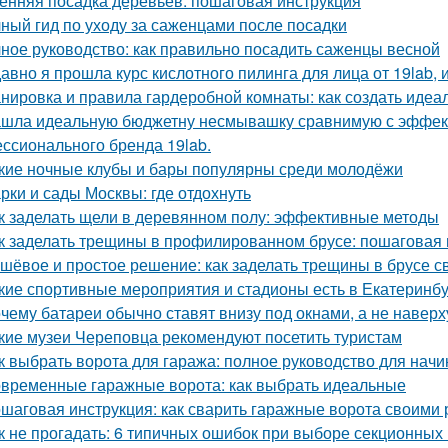
енняя посадка деревьев: пошаговая инструкция
ный гид по уходу за саженцами после посадки
ное руководство: как правильно посадить саженцы весной
авно я прошла курс кислотного пилинга для лица от 19lab, 
нировка и правила гардеробной комнаты: как создать идеа
шла идеальную бюджетну несмывашку сравнимую с эффекто
ссионального бренда 19lab.
кие ночные клубы и бары популярны среди молодёжи
рки и сады Москвы: где отдохнуть
к заделать щели в деревянном полу: эффективные методы
к заделать трещины в профилированном брусе: пошаговая 
шёвое и простое решение: как заделать трещины в брусе с
кие спортивные мероприятия и стадионы есть в Екатеринб
чему батареи обычно ставят внизу под окнами, а не наверх
кие музеи Череповца рекомендуют посетить туристам
к выбрать ворота для гаража: полное руководство для нач
временные гаражные ворота: как выбрать идеальные
шаговая инструкция: как сварить гаражные ворота своими 
к не прогадать: 6 типичных ошибок при выборе секционных