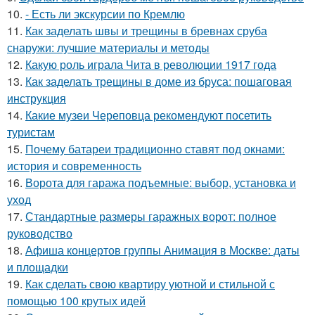
10.
- Есть ли экскурсии по Кремлю
11.
Как заделать швы и трещины в бревнах сруба
снаружи: лучшие материалы и методы
12.
Какую роль играла Чита в революции 1917 года
13.
Как заделать трещины в доме из бруса: пошаговая
инструкция
14.
Какие музеи Череповца рекомендуют посетить
туристам
15.
Почему батареи традиционно ставят под окнами:
история и современность
16.
Ворота для гаража подъемные: выбор, установка и
уход
17.
Стандартные размеры гаражных ворот: полное
руководство
18.
Афиша концертов группы Анимация в Москве: даты
и площадки
19.
Как сделать свою квартиру уютной и стильной с
помощью 100 крутых идей