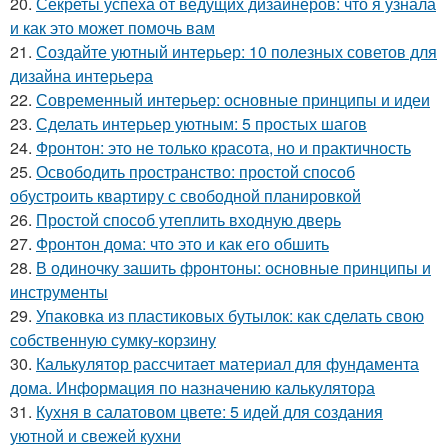
20.
Секреты успеха от ведущих дизайнеров: что я узнала
и как это может помочь вам
21.
Создайте уютный интерьер: 10 полезных советов для
дизайна интерьера
22.
Современный интерьер: основные принципы и идеи
23.
Сделать интерьер уютным: 5 простых шагов
24.
Фронтон: это не только красота, но и практичность
25.
Освободить пространство: простой способ
обустроить квартиру с свободной планировкой
26.
Простой способ утеплить входную дверь
27.
Фронтон дома: что это и как его обшить
28.
В одиночку зашить фронтоны: основные принципы и
инструменты
29.
Упаковка из пластиковых бутылок: как сделать свою
собственную сумку-корзину
30.
Калькулятор рассчитает материал для фундамента
дома. Информация по назначению калькулятора
31.
Кухня в салатовом цвете: 5 идей для создания
уютной и свежей кухни