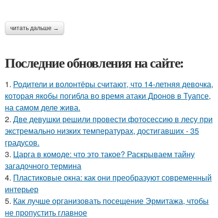
читать дальше →
Последние обновления на сайте:
1.
Родители и волонтёры считают, что 14-летняя девочка,
которая якобы погибла во время атаки Дронов в Туапсе,
на самом деле жива.
2.
Две девушки решили провести фотосессию в лесу при
экстремально низких температурах, достигавших - 35
градусов.
3.
Царга в комоде: что это такое? Раскрываем тайну
загадочного термина
4.
Пластиковые окна: как они преобразуют современный
интерьер
5.
Как лучше организовать посещение Эрмитажа, чтобы
не пропустить главное