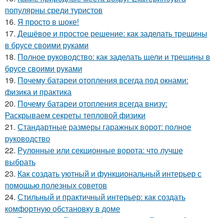
популярны среди туристов
16.
Я просто в шоке!
17.
Дешёвое и простое решение: как заделать трещины
в брусе своими руками
18.
Полное руководство: как заделать щели и трещины в
брусе своими руками
19.
Почему батареи отопления всегда под окнами:
физика и практика
20.
Почему батареи отопления всегда внизу:
Раскрываем секреты тепловой физики
21.
Стандартные размеры гаражных ворот: полное
руководство
22.
Рулонные или секционные ворота: что лучше
выбрать
23.
Как создать уютный и функциональный интерьер с
помощью полезных советов
24.
Стильный и практичный интерьер: как создать
комфортную обстановку в доме