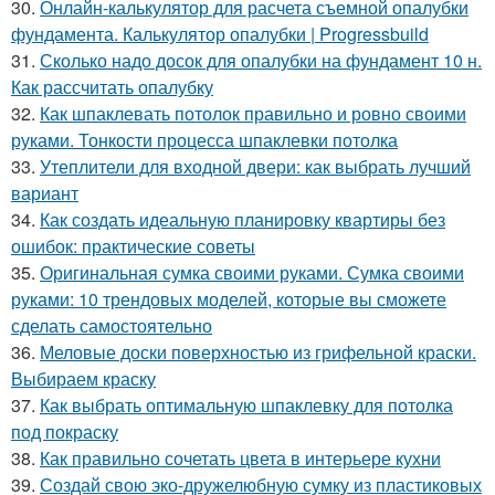
30.
Онлайн-калькулятор для расчета съемной опалубки
фундамента. Калькулятор опалубки | Progressbuild
31.
Сколько надо досок для опалубки на фундамент 10 н.
Как рассчитать опалубку
32.
Как шпаклевать потолок правильно и ровно своими
руками. Тонкости процесса шпаклевки потолка
33.
Утеплители для входной двери: как выбрать лучший
вариант
34.
Как создать идеальную планировку квартиры без
ошибок: практические советы
35.
Оригинальная сумка своими руками. Сумка своими
руками: 10 трендовых моделей, которые вы сможете
сделать самостоятельно
36.
Меловые доски поверхностью из грифельной краски.
Выбираем краску
37.
Как выбрать оптимальную шпаклевку для потолка
под покраску
38.
Как правильно сочетать цвета в интерьере кухни
39.
Создай свою эко-дружелюбную сумку из пластиковых