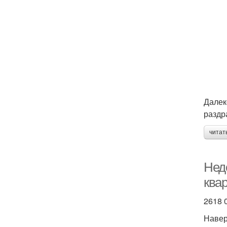
Далек
раздр
читат
Недо
квар
2618 
Навер