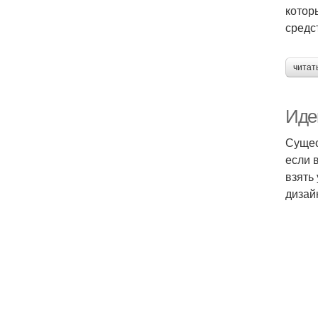
котор
средс
читат
Иде
Сущес
если 
взять
дизай