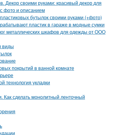
в. Декор своими руками: красивый декор для
 с фото и описанием
 пластиковых бутылок своими руками (+фото)
рерабатывают пластик в гараже в модные сумки
лог металлических шкафов для одежды от ООО
и виды
тылок
дование
овых покрытий в ванной комнате
ерьере
ой технология укладки
. Как сделать монолитный ленточный
зорения
ь
ндации