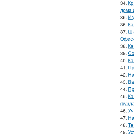
34.
Кр
дома 
35.
Из
36.
Ка
37.
Шк
Офис-
38.
Ка
39.
Со
40.
Ка
41.
Пр
42.
На
43.
Ва
44.
Пр
45.
Ка
фунд
46.
Уч
47.
На
48.
Те
49.
Ус