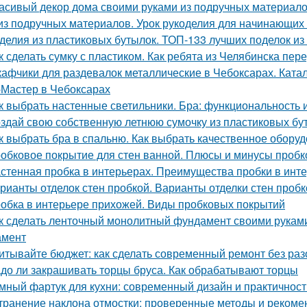
асивый декор дома своими руками из подручных материало
из подручных материалов. Урок рукоделия для начинающих
делия из пластиковых бутылок. ТОП-133 лучших поделок из
к сделать сумку с пластиком. Как ребята из Челябинска пе
афчики для раздевалок металлические в Чебоксарах. Ката
Мастер в Чебоксарах
к выбрать настенные светильники. Бра: функциональность 
здай свою собственную летнюю сумочку из пластиковых бу
к выбрать бра в спальню. Как выбрать качественное обору
обковое покрытие для стен ванной. Плюсы и минусы пробк
стенная пробка в интерьерах. Преимущества пробки в инт
рианты отделок стен пробкой. Варианты отделки стен пробк
обка в интерьере прихожей. Виды пробковых покрытий
к сделать ленточный монолитный фундамент своими руками
амент
итывайте бюджет: как сделать современный ремонт без ра
до ли закрашивать торцы бруса. Как обрабатывают торцы
мный фартук для кухни: современный дизайн и практичност
транение наклона отмостки: проверенные методы и рекоме