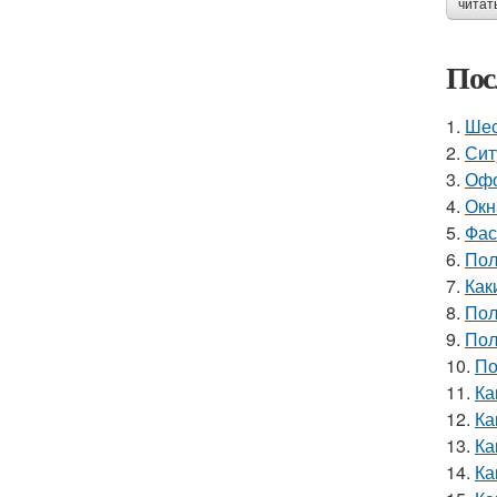
читат
Пос
1.
Шес
2.
Сит
3.
Офо
4.
Окн
5.
Фас
6.
Пол
7.
Как
8.
Пол
9.
Пол
10.
По
11.
Ка
12.
Ка
13.
Ка
14.
Ка