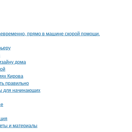
девременно, прямо в машине скорой помощи.
рьеру
р
изайну дома
ной
иях Кирова
ть правильно
ты для начинающих
ве
кция
веты и материалы