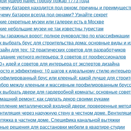
кой ущерб нанес городу пожар 1773 года
чему батарея находится под окном: причины и преимущест
чему батареи всегда под окнами? Узнайте секрет
кие секретные музеи или галереи есть в Москве
кие небольшие музеи не так известны туристам
пы гаражных ворот: полное руководство по классификации
к выбрать брус для строительства дома: основные виды и и
зайн для тех: 12 практических советов для разработчиков
здание уютного интерьера: 9 советов от профессионалов
0+ идей и советов для интерьера от экспертов дизайна
осто и эффективно: 10 шагов к идеальному стилю интерьер
офилированный брус или клееный: какой лучше для строит
бор между клееным и массивным профилированным брусом
к выбрать двери для гардеробной комнаты: основные сове
машний ремонт: как сделать декор своими руками
епление металлической входной двери: проверенные мето
нтиляция через наружную стену в честном доме. Вентиляци
тяжка в частном доме. Специфика канальной вытяжки
ные решения для расстановки мебели в квартире-студии