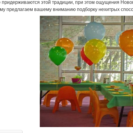
е придерживаются этой традиции, при этом ощущения Новог
му предлагаем вашему вниманию подборку нехитрых спосо