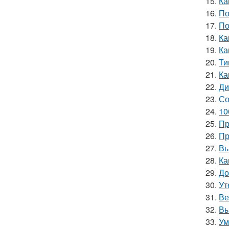
15.
Ка
16.
По
17.
По
18.
Ка
19.
Ка
20.
Ти
21.
Ка
22.
Ди
23.
Со
24.
10
25.
Пр
26.
Пр
27.
Вы
28.
Ка
29.
До
30.
Ут
31.
Ве
32.
Вы
33.
Ум