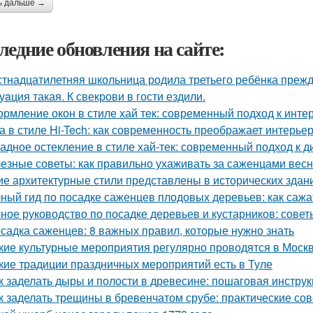
ь дальше →
ледние обновления на сайте:
тнадцатилетняя школьница родила третьего ребёнка преж
уaция такая. К свекрови в гости ездили.
рмление окон в стиле хай тек: современный подход к инте
а в стиле Hi-Tech: как современность преображает интерье
адное остекление в стиле хай-тек: современный подход к д
езные советы: как правильно ухаживать за саженцами вес
ие архитектурные стили представлены в исторических здан
ный гид по посадке саженцев плодовых деревьев: как сажа
ное руководство по посадке деревьев и кустарников: сове
садка саженцев: 8 важных правил, которые нужно знать
кие культурные мероприятия регулярно проводятся в Моск
кие традиции праздничных мероприятий есть в Туле
к заделать дыры и полости в древесине: пошаговая инстру
к заделать трещины в бревенчатом срубе: практические со