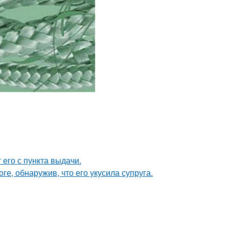
 его с пункта выдачи.
ге, обнаружив, что его укусила супруга.