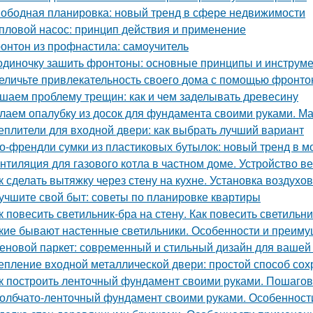
ободная планировка: новый тренд в сфере недвижимости
пловой насос: принцип действия и применение
онтон из профнастила: самоучитель
одиночку зашить фронтоны: основные принципы и инструм
еличьте привлекательность своего дома с помощью фронто
шаем проблему трещин: как и чем заделывать древесину
лаем опалубку из досок для фундамента своими руками. М
еплители для входной двери: как выбрать лучший вариант
о-френдли сумки из пластиковых бутылок: новый тренд в м
нтиляция для газового котла в частном доме. Устройство в
к сделать вытяжку через стену на кухне. Установка воздухо
учшите свой быт: советы по планировке квартиры
к повесить светильник-бра на стену. Как повесить светильни
кие бывают настенные светильники. Особенности и преим
еновой паркет: современный и стильный дизайн для вашей
епление входной металлической двери: простой способ сох
к построить ленточный фундамент своими руками. Пошагов
олбчато-ленточный фундамент своими руками. Особенност