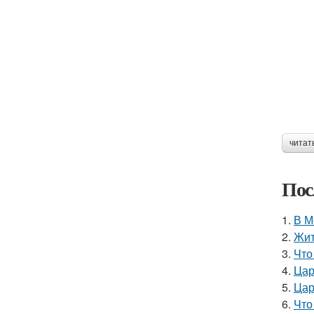
читат
Пос
1.
В М
2.
Жит
3.
Что
4.
Цар
5.
Цар
6.
Что