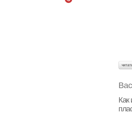
читат
Вас
Как 
пла