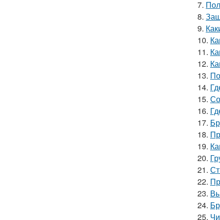
7.
Пол
8.
Защ
9.
Как
10.
Ка
11.
Ка
12.
Ка
13.
По
14.
Гд
15.
Со
16.
Гд
17.
Бр
18.
Пр
19.
Ка
20.
Гр
21.
Ст
22.
Пр
23.
Вы
24.
Бр
25.
Чи