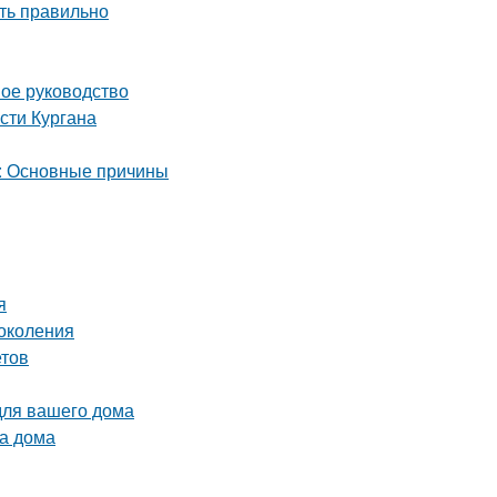
ть правильно
ное руководство
сти Кургана
а: Основные причины
я
околения
етов
для вашего дома
ва дома