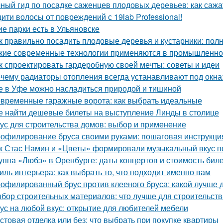
ный гид по посадке саженцев плодовых деревьев: как сажа
ити волосы от повреждений с 19lab Professional!
ие парки есть в Ульяновске
к правильно посадить плодовые деревья и кустарники: пол
кие современные технологии применяются в промышленно
к спроектировать гардеробную своей мечты: советы и идеи
чему радиаторы отопления всегда устанавливают под окн
е в Уфе можно насладиться природой и тишиной
временные гаражные ворота: как выбрать идеальные
е найти дешевые билеты на выступление Линды в столице
ус для строительства домов: выбор и применение
офилирование бруса своими руками: пошаговая инструкци
к Стас Намин и «Цветы» формировали музыкальный вкус п
уппа «Любэ» в Оренбурге: даты концертов и стоимость бил
иль интерьера: как выбрать то, что подходит именно вам
офилированный брус против клееного бруса: какой лучше 
бор строительных материалов: что лучше для строительст
ус на любой вкус: открытие для любителей мебели
стовая отделка или без: что выбрать при покупке квартиры