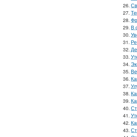
26.
Св
27.
Те
28.
Фр
29.
В 
30.
Ув
31.
Ре
32.
Де
33.
Ут
34.
Эк
35.
Ве
36.
Ка
37.
Ул
38.
Ка
39.
Ка
40.
Ст
41.
Ут
42.
Ка
43.
Ст