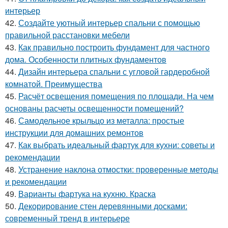
интерьер
42.
Создайте уютный интерьер спальни с помощью
правильной расстановки мебели
43.
Как правильно построить фундамент для частного
дома. Особенности плитных фундаментов
44.
Дизайн интерьера спальни с угловой гардеробной
комнатой. Преимущества
45.
Расчёт освещения помещения по площади. На чем
основаны расчеты освещенности помещений?
46.
Самодельное крыльцо из металла: простые
инструкции для домашних ремонтов
47.
Как выбрать идеальный фартук для кухни: советы и
рекомендации
48.
Устранение наклона отмостки: проверенные методы
и рекомендации
49.
Варианты фартука на кухню. Краска
50.
Декорирование стен деревянными досками:
современный тренд в интерьере