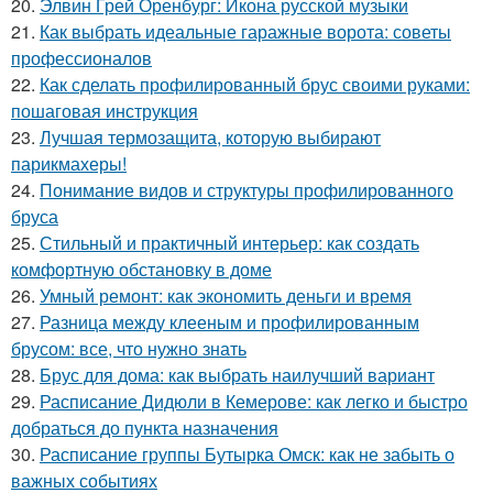
20.
Элвин Грей Оренбург: Икона русской музыки
21.
Как выбрать идеальные гаражные ворота: советы
профессионалов
22.
Как сделать профилированный брус своими руками:
пошаговая инструкция
23.
Лучшая термозащита, которую выбирают
парикмахеры!
24.
Понимание видов и структуры профилированного
бруса
25.
Стильный и практичный интерьер: как создать
комфортную обстановку в доме
26.
Умный ремонт: как экономить деньги и время
27.
Разница между клееным и профилированным
брусом: все, что нужно знать
28.
Брус для дома: как выбрать наилучший вариант
29.
Расписание Дидюли в Кемерове: как легко и быстро
добраться до пункта назначения
30.
Расписание группы Бутырка Омск: как не забыть о
важных событиях