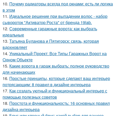
10.
Почему радиаторы всегда под окнами: есть ли логика
в этом
11.
Идеальное решение при выпадении волос - набор
сывороток "Активатор Роста" от бренда 19lab.
12.
Современные гаражные ворота: как выбрать
идеальные
13.
Татьяна Буланова и Пятигорск: связь, которая
вдохновляет
14.
Уникальный Проект: Все Типы Гаражных Ворот на
Одном Объекте
15.
Какие ворота в гараж выбрать: полное руководство
для начинающих
16.
Простые принципы, которые сделают ваш интерьер
потрясающим: 8 правил в дизайне интерьера
17.
Как создать уютный и функциональный интерьер с
помощью полезных советов
18.
Простота и функциональность: 16 основных правил
дизайна интерьера
19.
Брус или клееный брус: какой выбор для вашего