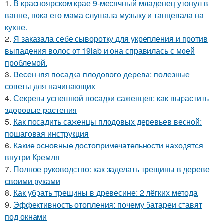
1.
В красноярском крае 9-месячный младенец утонул в
ванне, пока его мама слушала музыку и танцевала на
кухне.
2.
Я заказала себе сыворотку для укрепления и против
выпадения волос от 19lab и она справилась с моей
проблемой.
3.
Весенняя посадка плодового дерева: полезные
советы для начинающих
4.
Секреты успешной посадки саженцев: как вырастить
здоровые растения
5.
Как посадить саженцы плодовых деревьев весной:
пошаговая инструкция
6.
Какие основные достопримечательности находятся
внутри Кремля
7.
Полное руководство: как заделать трещины в дереве
своими руками
8.
Как убрать трещины в древесине: 2 лёгких метода
9.
Эффективность отопления: почему батареи ставят
под окнами