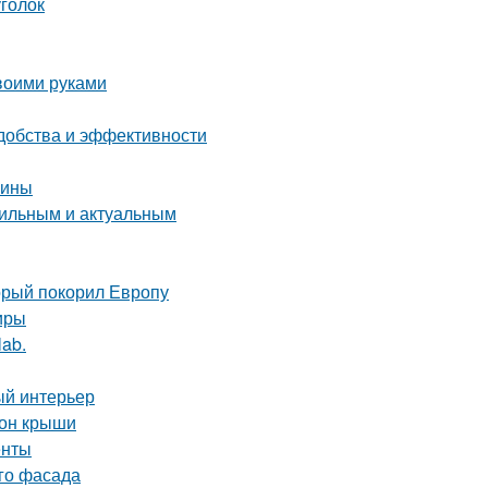
уголок
воими руками
удобства и эффективности
чины
стильным и актуальным
орый покорил Европу
иры
lab.
ый интерьер
тон крыши
енты
ого фасада