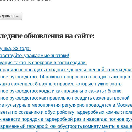
ь дальше →
ледние обновления на сайте:
ушка, 33 года.
авствуйте, уважаемые знатоки!
уaция такая. К свекрови в гости ездили.
 правильно посадить плодовые деревья весной: советы дл
ное руководство: 14 важных вопросов о посадке саженцев
адка саженцев: 8 важных правил, которые нужно знать
ное руководство: когда и как правильно сажать яблоню
ное руководство: как правильно посадить саженцы весной
ие культурные мероприятия регулярно проводятся в Москв
веты по созданию и обустройству гардеробных комнат: пол
к навести порядок в гардеробной раз и навсегда: полное ру
временный гардероб: как обустроить комнату мечты в ваше