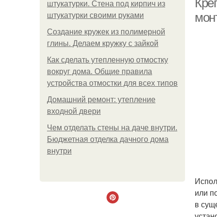
Кре
штукатурки. Стена под кирпич из
мон
штукатурки своими руками
Создание кружек из полимерной
глины. Делаем кружку с зайкой
Как сделать утепленную отмостку
вокруг дома. Общие правила
устройства отмостки для всех типов
Домашний ремонт: утепление
входной двери
Чем отделать стены на даче внутри.
Бюджетная отделка дачного дома
внутри
Испол
или п
в сущ
устан