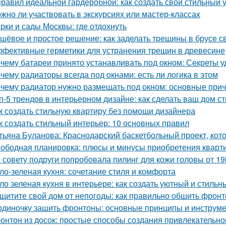
правил идеальной гардеробной: как создать свой стильный 
жно ли участвовать в экскурсиях или мастер-классах
рки и сады Москвы: где отдохнуть
шёвое и простое решение: как заделать трещины в брусе с
фективные герметики для устранения трещин в древесине
чему батареи принято устанавливать под окном: Секреты 
чему радиаторы всегда под окнами: есть ли логика в этом
чему радиатор нужно размещать под окном: основные при
п-5 трендов в интерьерном дизайне: как сделать ваш дом 
к создать стильную квартиру без помощи дизайнера
к создать стильный интерьер: 10 основных правил
тьяна Буланова: Краснодарский баскетбольный проект, кот
ободная планировка: плюсы и минусы приобретения кварт
 совету подруги попробовала пилинг для кожи головы от 19
ло-зеленая кухня: сочетание стиля и комфорта
ло зеленая кухня в интерьере: как создать уютный и стильн
щитите свой дом от непогоды: как правильно обшить фрон
одиночку зашить фронтоны: основные принципы и инструм
онтон из досок: простые способы создания привлекательн