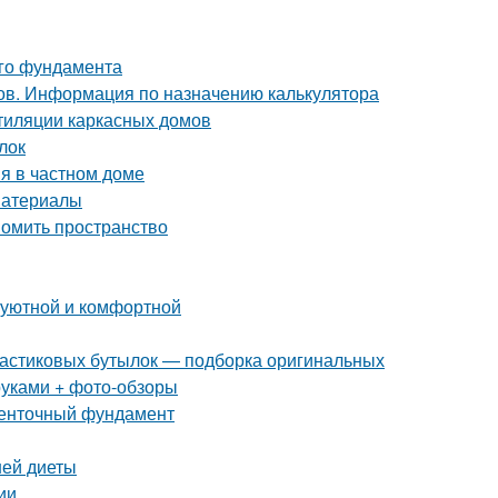
ого фундамента
ов. Информация по назначению калькулятора
тиляции каркасных домов
лок
я в частном доме
материалы
номить пространство
 уютной и комфортной
пластиковых бутылок — подборка оригинальных
руками + фото-обзоры
ленточный фундамент
ней диеты
ии