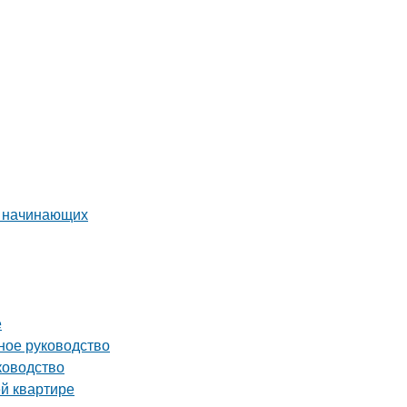
я начинающих
е
ное руководство
ководство
й квартире