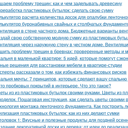
шаем проблему трещин: как и чем заделывать древесину
реработка пластиковых бутылок: сделать свою сумку
лькулятор расчета количества досок для опалубки ленточн
лькулятор буронабивных свайных и столбчатых фундамент
нтиляция в стене частного дома. Бюджетные варианты вен
здай свою собственную модную сумку из пластиковых буты
нтиляция через наружную стену в честном доме. Вентиляци
шить проблему трещин в бревнах: проверенные методы и 
альня в маленькой квартире: 5 идей, которые помогут сэко
ные решения для расстановки мебели в квартире-студии
сперты рассказали о том, как избежать финансовых рисков
альня мечты: 7 принципов, которые сделают вашу спальню
то пробковых покрытий в интерьере. Что это такое?
еты из из пластиковых бутылок своими руками. Цветы из 
поделок. Пошаговая инструкция, как сделать цветы своими 
хнология монтажа ленточного фундамента. Как построить 
илизация пластиковых бутылок: как из них делают сумки
головок 1: Вкусные и полезные продукты для поздней осен
здание декоративной доски из дерева: от идеи до реализац