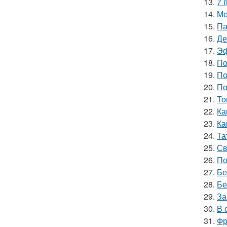
13.
7 
14.
Мо
15.
Па
16.
Де
17.
Эф
18.
По
19.
По
20.
По
21.
То
22.
Ка
23.
Ка
24.
Та
25.
Св
26.
По
27.
Бе
28.
Бе
29.
За
30.
В 
31.
Фр