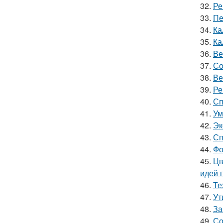
32.
Ре
33.
Пе
34.
Ка
35.
Ка
36.
Ве
37.
Со
38.
Ве
39.
Ре
40.
Сп
41.
Ум
42.
Эк
43.
Сп
44.
Фо
45.
Цв
идей 
46.
Те
47.
Ут
48.
За
49.
Со