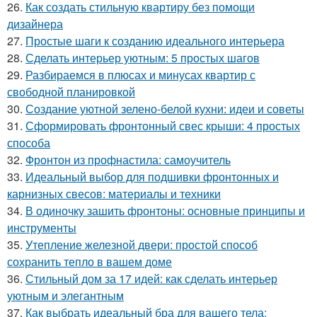
26.
Как создать стильную квартиру без помощи
дизайнера
27.
Простые шаги к созданию идеального интерьера
28.
Сделать интерьер уютным: 5 простых шагов
29.
Разбираемся в плюсах и минусах квартир с
свободной планировкой
30.
Создание уютной зелено-белой кухни: идеи и советы
31.
Сформировать фронтонный свес крыши: 4 простых
способа
32.
Фронтон из профнастила: самоучитель
33.
Идеальный выбор для подшивки фронтонных и
карнизных свесов: материалы и техники
34.
В одиночку зашить фронтоны: основные принципы и
инструменты
35.
Утепление железной двери: простой способ
сохранить тепло в вашем доме
36.
Стильный дом за 17 идей: как сделать интерьер
уютным и элегантным
37.
Как выбрать идеальный бра для вашего тела: