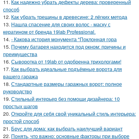
11.
Как надежно убрать дефекты дерева: проверенный
способ
12.
Как убрать трещины в древесине: 2 лёгких метода
13.
Нашла спасение для своих волос - маску с
кератином от бренда 19lab Professional.
14.
- Какова история монумента "Поклонная гора
15.
Почему батарея находится под окном: причины и
преимущества
16.
Сыворотка от 19lab от одобренна трихологами!
17.
Как выбрать идеальные подъёмные ворота для
вашего гаража
18.
Стандартные размеры гаражных ворот: полное
руководство
19.
Стильный интерьер без помощи дизайнера: 10
простых шагов
20.
Откройте для себя свой уникальный стиль интерьера:
простой способ
21.
Брус для дома: как выбрать наилучший вариант
22.
Понять, что важно: основные факторы при выборе