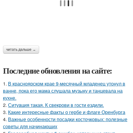
читать дальше →
Последние обновления на сайте:
1.
В красноярском крае 9-месячный младенец утонул в
ванне, пока его мама слушала музыку и танцевала на
кухне.
2.
Ситуaция такая. К свекрови в гости ездили.
3.
Какие интересные факты о гербе и флаге Оренбурга
4.
Важные особенности посадки косточковых: полезные
советы для начинающих