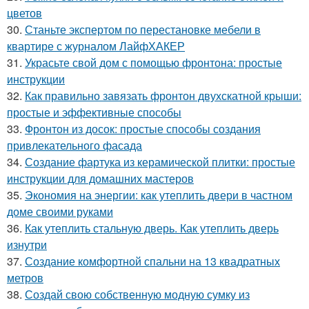
цветов
30.
Станьте экспертом по перестановке мебели в
квартире с журналом ЛайфХАКЕР
31.
Украсьте свой дом с помощью фронтона: простые
инструкции
32.
Как правильно завязать фронтон двухскатной крыши:
простые и эффективные способы
33.
Фронтон из досок: простые способы создания
привлекательного фасада
34.
Создание фартука из керамической плитки: простые
инструкции для домашних мастеров
35.
Экономия на энергии: как утеплить двери в частном
доме своими руками
36.
Как утеплить стальную дверь. Как утеплить дверь
изнутри
37.
Создание комфортной спальни на 13 квадратных
метров
38.
Создай свою собственную модную сумку из