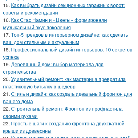
15.
Как выбрать дизайн секционных гаражных ворот:
советы и рекомендации
16.
Как Стас Намин и «Цветы» формировали
музыкальный вкус поколения
17.
Топ-5 трендов в интерьерном дизайне: как сделать
ваш дом стильным и актуальным
18.
Профессиональный дизайн интерьеров: 10 секретов
успеха
19.
Деревянный дом: выбор материала для
строительства
20.
Удивительный ремонт: как мастерица превратила
пластиковую бутылку в шедевр
21.
Стиль и дизайн: как создать идеальный фронтон для
вашего дома
22.
Строительный ремонт: Фронтон из профнастила
своими руками
23.
Простые шаги к созданию фронтона двухскатной
крыши из древесины