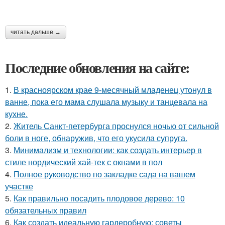
читать дальше →
Последние обновления на сайте:
1.
В красноярском крае 9-месячный младенец утонул в
ванне, пока его мама слушала музыку и танцевала на
кухне.
2.
Житель Санкт-петербурга проснулся ночью от сильной
боли в ноге, обнаружив, что его укусила супруга.
3.
Минимализм и технологии: как создать интерьер в
стиле нордический хай-тек с окнами в пол
4.
Полное руководство по закладке сада на вашем
участке
5.
Как правильно посадить плодовое дерево: 10
обязательных правил
6.
Как создать идеальную гардеробную: советы