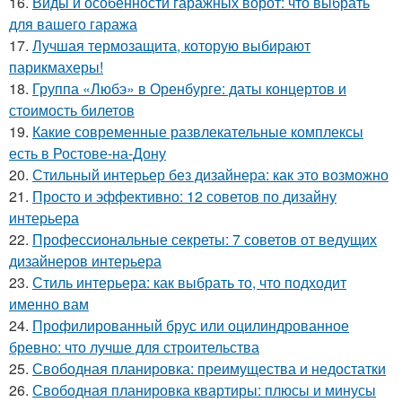
16.
Виды и особенности гаражных ворот: что выбрать
для вашего гаража
17.
Лучшая термозащита, которую выбирают
парикмахеры!
18.
Группа «Любэ» в Оренбурге: даты концертов и
стоимость билетов
19.
Какие современные развлекательные комплексы
есть в Ростове-на-Дону
20.
Стильный интерьер без дизайнера: как это возможно
21.
Просто и эффективно: 12 советов по дизайну
интерьера
22.
Профессиональные секреты: 7 советов от ведущих
дизайнеров интерьера
23.
Стиль интерьера: как выбрать то, что подходит
именно вам
24.
Профилированный брус или оцилиндрованное
бревно: что лучше для строительства
25.
Свободная планировка: преимущества и недостатки
26.
Свободная планировка квартиры: плюсы и минусы