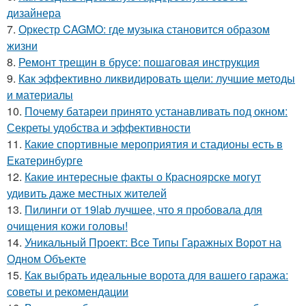
дизайнера
7.
Оркестр CAGMO: где музыка становится образом
жизни
8.
Ремонт трещин в брусе: пошаговая инструкция
9.
Как эффективно ликвидировать щели: лучшие методы
и материалы
10.
Почему батареи принято устанавливать под окном:
Секреты удобства и эффективности
11.
Какие спортивные мероприятия и стадионы есть в
Екатеринбурге
12.
Какие интересные факты о Красноярске могут
удивить даже местных жителей
13.
Пилинги от 19lab лучшее, что я пробовала для
очищения кожи головы!
14.
Уникальный Проект: Все Типы Гаражных Ворот на
Одном Объекте
15.
Как выбрать идеальные ворота для вашего гаража:
советы и рекомендации