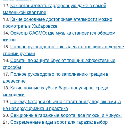
12.
Как организовать гардеробную даже в самой
маленькой квартире
13.
Какие основные достопримечательности можно
посмотреть в Хабаровске
14.
Оркестр CAGMO: где музыка становится образом
жизни
15.
Полное руководство: как заделать трещины в дереве
своими руками
16.
Советы по защите брус от трещин: эффективные
способы
17.
Полное руководство по заполнению трещин в
древесине
18.
Какие ночные клубы и бары популярны среди
молодежи
19.
Почему батареи обычно ставят внизу под окнами, а
не наверху: физика и практика
20.
Секционные гаражные ворота: все плюсы и минусы
21.
Современные виды ворот для гаража: выбор