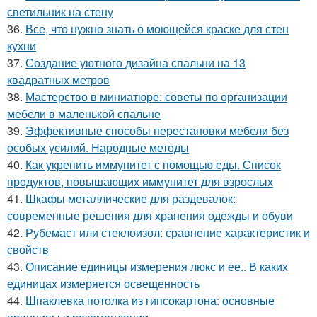
светильник на стену
36.
Все, что нужно знать о моющейся краске для стен
кухни
37.
Создание уютного дизайна спальни на 13
квадратных метров
38.
Мастерство в миниатюре: советы по организации
мебели в маленькой спальне
39.
Эффективные способы перестановки мебели без
особых усилий. Народные методы
40.
Как укрепить иммунитет с помощью еды. Список
продуктов, повышающих иммунитет для взрослых
41.
Шкафы металлические для раздевалок:
современные решения для хранения одежды и обуви
42.
Рубемаст или стеклоизол: сравнение характеристик и
свойств
43.
Описание единицы измерения люкс и ее.. В каких
единицах измеряется освещенность
44.
Шпаклевка потолка из гипсокартона: основные