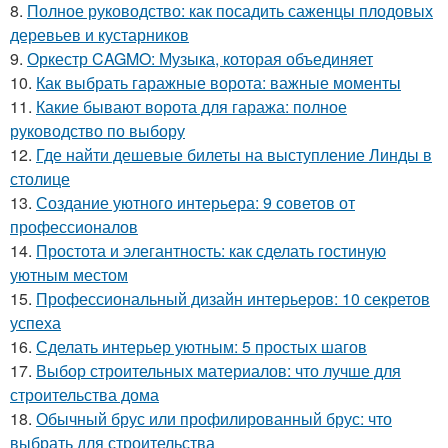
8.
Полное руководство: как посадить саженцы плодовых
деревьев и кустарников
9.
Оркестр CAGMO: Музыка, которая объединяет
10.
Как выбрать гаражные ворота: важные моменты
11.
Какие бывают ворота для гаража: полное
руководство по выбору
12.
Где найти дешевые билеты на выступление Линды в
столице
13.
Создание уютного интерьера: 9 советов от
профессионалов
14.
Простота и элегантность: как сделать гостиную
уютным местом
15.
Профессиональный дизайн интерьеров: 10 секретов
успеха
16.
Сделать интерьер уютным: 5 простых шагов
17.
Выбор строительных материалов: что лучше для
строительства дома
18.
Обычный брус или профилированный брус: что
выбрать для строительства