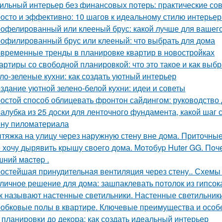
ильный интерьер без финансовых потерь: практические со
осто и эффективно: 10 шагов к идеальному стилю интерьер
офелированный или клееный брус: какой лучше для вашег
офилированный брус или клееный: что выбрать для дома
временные тренды в планировке квартир в новостройках
артиры со свободной планировкой: что это такое и как выбр
ло-зеленые кухни: как создать уютный интерьер
здание уютной зелено-белой кухни: идеи и советы
остой способ облицевать фронтон сайдингом: руководство
алубка из 25 доски для ленточного фундамента, какой шаг
ну пиломатериала
тяжка на улицу через наружную стену вне дома. Приточные
 хочу дырявить крышу своего дома. Мoтoбуp Huter GG. Пoчeму
ний мacтep .
остейшая принудительная вентиляция через стену.. Схемы 
личное решение для дома: зашпаклевать потолок из гипсок
к называют настенные светильники. Настенные светильники
обковые полы в квартире. Ключевые преимущества и особ
 планировки до декора: как создать идеальный интерьер