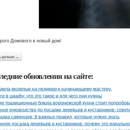
арого Домового в новый дом!
ь дальше →
ледние обновления на сайте:
дила моделью на педикюр к начинающему мастеру.
ги в шкафу: что это такое и для чего они нужны
ие традиционные блюда воронежской кухни стоит попробов
ное руководство по посадке деревьев и кустарников: сове
адка саженцев: 8 важных правил, которые нужно знать
нняя посадка деревьев и кустарников: почему это идеальн