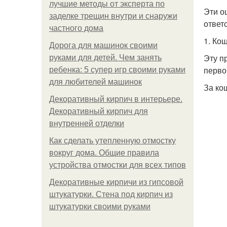
лучшие методы от эксперта по
Эти о
заделке трещин внутри и снаружи
ответ
частного дома
1. Кош
Дорога для машинок своими
Эту п
руками для детей. Чем занять
перво
ребенка: 5 супер игр своими руками
для любителей машинок
За ко
Декоративный кирпич в интерьере.
Декоративный кирпич для
внутренней отделки
Как сделать утепленную отмостку
вокруг дома. Общие правила
устройства отмостки для всех типов
Декоративные кирпичи из гипсовой
штукатурки. Стена под кирпич из
штукатурки своими руками