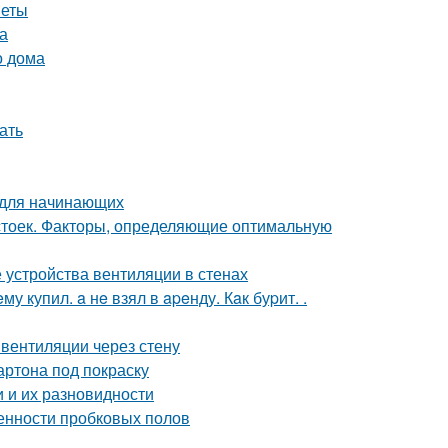
веты
а
о дома
ать
 для начинающих
 стоек. Факторы, определяющие оптимальную
 устройства вентиляции в стенах
 купил. a нe взял в apeнду. Кaк буpит. .
вентиляции через стену
артона под покраску
 и их разновидности
енности пробковых полов