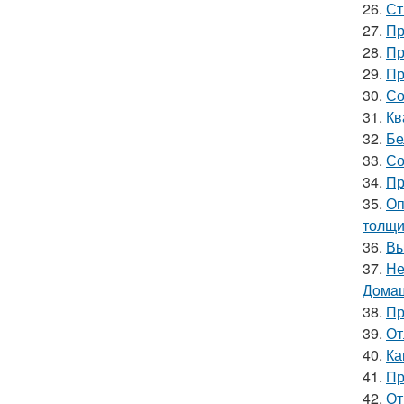
26.
Ст
27.
Пр
28.
Пр
29.
Пр
30.
Со
31.
Кв
32.
Бе
33.
Со
34.
Пр
35.
Оп
толщи
36.
Вы
37.
Не
Дoмaш
38.
Пр
39.
От
40.
Ка
41.
Пр
42.
От