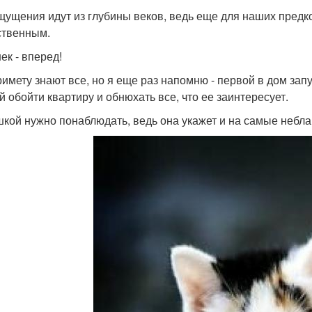
щущения идут из глубины веков, ведь еще для наших предк
ственным.
ек - вперед!
римету знают все, но я еще раз напомню - первой в дом за
й обойти квартиру и обнюхать все, что ее заинтересует.
шкой нужно понаблюдать, ведь она укажет и на самые небл