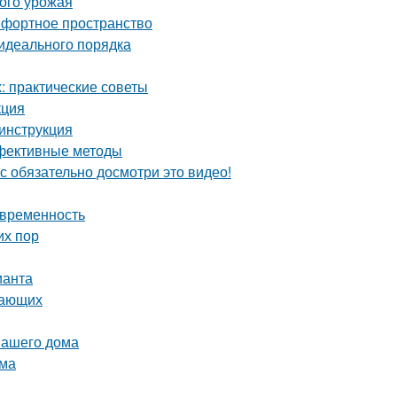
того урожая
мфортное пространство
идеального порядка
 практические советы
кция
инструкция
ффективные методы
с обязательно досмотри это видео!
овременность
их пор
ианта
нающих
вашего дома
ома