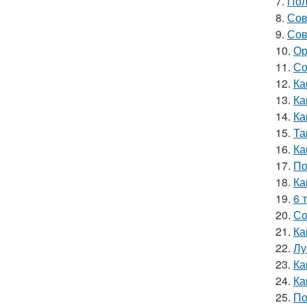
7.
Пол
8.
Сов
9.
Сов
10.
Ор
11.
Со
12.
Ка
13.
Ка
14.
Ка
15.
Та
16.
Ка
17.
По
18.
Ка
19.
6 
20.
Со
21.
Ка
22.
Лу
23.
Ка
24.
Ка
25.
По