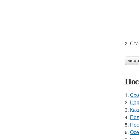
2. Ст
читат
Пос
1.
Схо
2.
Цар
3.
Как
4.
Пол
5.
Пос
6.
Осе