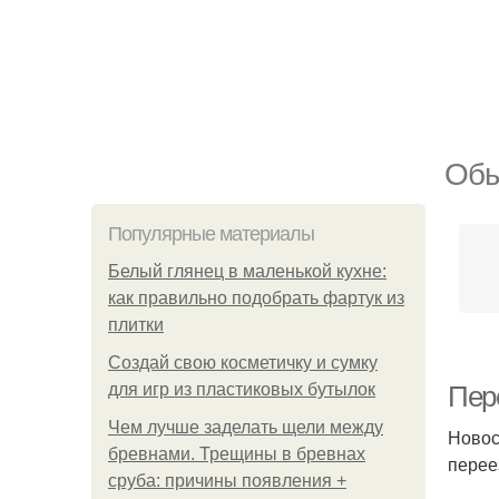
Обы
Популярные материалы
Белый глянец в маленькой кухне:
как правильно подобрать фартук из
плитки
Создай свою косметичку и сумку
для игр из пластиковых бутылок
Пере
Чем лучше заделать щели между
Новос
бревнами. Трещины в бревнах
перее
сруба: причины появления +