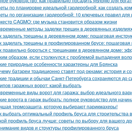
ное руководство: как правильно посадить яблоню для бога
еты по планировке идеальной гардеробной: как создать ко
еты по организации гардеробной: 10 ключевых правил для 
кестр CAGMO: где музыка становится образом жизни
временные методы заделки трещин в деревянных изделиях:
к заделать трещины в деревянном доме: пошаговая инстру
к заделать трещины в профилированном брусе: пошаговая 
к правильно бороться с трещинами в деревянном доме: э
ким образом, если столкнулся с проблемой выпадения воло
кие природные особенности характерны для Брянска
чему батареи традиционно ставят под окнами: история и с
кие традиции и обычаи Санкт-Петербурга сохраняются до с
типов гаражных ворот: какой выбрать
временные виды ворот для гаража: выбор идеального вар
кие ворота в гараж выбрать: полное руководство для начи
чшая термозащита, которую выбирают парикмахеры!
к выбрать оптимальный профиль бруса для строительства 
кой профиль бруса лучше: советы по выбору для вашего д
нимание видов и структуры профилированного бруса