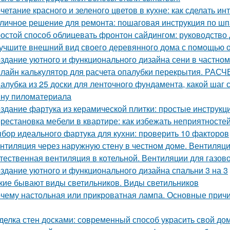
четание красного и зеленого цветов в кухне: как сделать 
личное решение для ремонта: пошаговая инструкция по шп
остой способ облицевать фронтон сайдингом: руководство
учшите внешний вид своего деревянного дома с помощью о
здание уютного и функционального дизайна сени в частно
лайн калькулятор для расчета опалубки перекрытия. 
алубка из 25 доски для ленточного фундамента, какой шаг
ну пиломатериала
здание фартука из керамической плитки: простые инструк
рестановка мебели в квартире: как избежать неприятносте
бор идеального фартука для кухни: проверить 10 факторов
нтиляция через наружную стену в честном доме. Вентиляци
тественная вентиляция в котельной. Вентиляции для газов
здание уютного и функционального дизайна спальни 3 на 3
кие бывают виды светильников. Виды светильников
чему настольная или прикроватная лампа. Основные причи
делка стен досками: современный способ украсить свой до