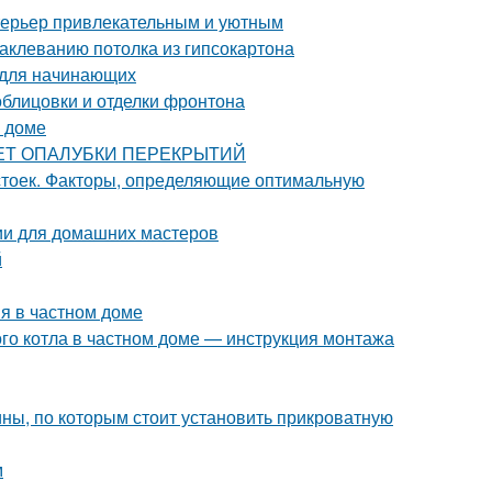
интерьер привлекательным и уютным
аклеванию потолка из гипсокартона
 для начинающих
блицовки и отделки фронтона
м доме
РАСЧЕТ ОПАЛУБКИ ПЕРЕКРЫТИЙ
 стоек. Факторы, определяющие оптимальную
ции для домашних мастеров
й
я в частном доме
ого котла в частном доме — инструкция монтажа
ны, по которым стоит установить прикроватную
м