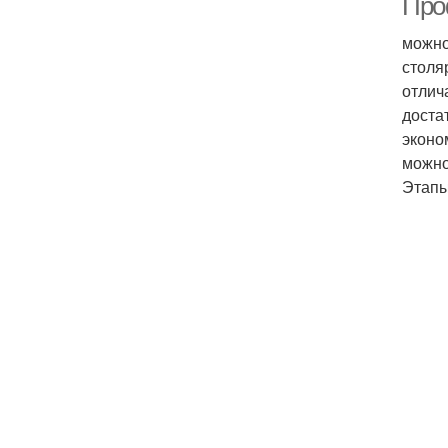
Про
можно
столя
отлич
доста
эконо
можно
Этапы