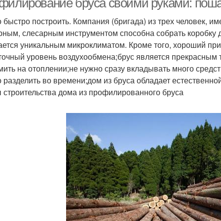
филирование бруса своими руками: поша
 быстро построить. Компания (бригада) из трех человек, 
рным, слесарным инструментом способна собрать коробку д
ается уникальным микроклиматом. Кроме того, хороший при
точный уровень воздухообмена;брус является прекрасным т
мить на отоплении;не нужно сразу вкладывать много средств
 разделить во времени;дом из бруса обладает естественной
 строительства дома из профилированного бруса