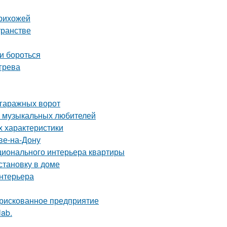
прихожей
транстве
и бороться
грева
 гаражных ворот
а музыкальных любителей
х характеристики
ве-на-Дону
ционального интерьера квартиры
становку в доме
интерьера
 рискованное предприятие
lab.