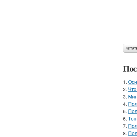
читат
Пос
1.
Осн
2.
Что
3.
Мин
4.
Пол
5.
Пол
6.
Топ
7.
Пол
8.
Пол