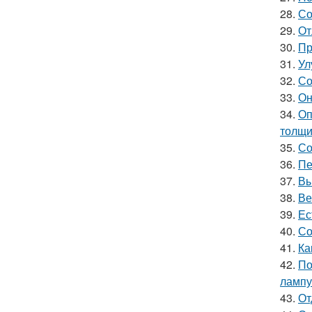
28.
Со
29.
От
30.
Пр
31.
Ул
32.
Со
33.
Он
34.
Оп
толщи
35.
Со
36.
Пе
37.
Вы
38.
Ве
39.
Ес
40.
Со
41.
Ка
42.
По
лампу
43.
От