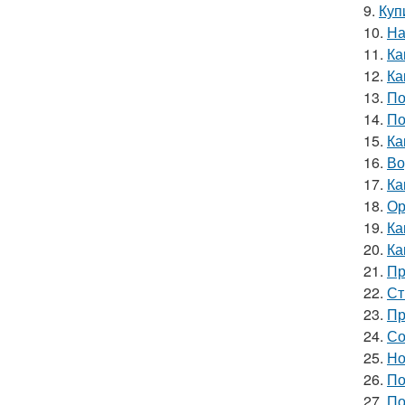
9.
Куп
10.
На
11.
Ка
12.
Ка
13.
По
14.
По
15.
Ка
16.
Во
17.
Ка
18.
Ор
19.
Ка
20.
Ка
21.
Пр
22.
Ст
23.
Пр
24.
Со
25.
Но
26.
По
27.
По