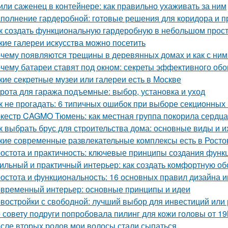
или саженец в контейнере: как правильно ухаживать за ним
полнение гардеробной: готовые решения для коридора и 
к создать функциональную гардеробную в небольшом прос
кие галереи искусства можно посетить
чему появляются трещины в деревянных домах и как с ним
чему батареи ставят под окном: секреты эффективного обо
кие секретные музеи или галереи есть в Москве
рота для гаража подъемные: выбор, установка и уход
к не прогадать: 6 типичных ошибок при выборе секционных
кестр CAGMO Тюмень: как местная группа покорила сердц
к выбрать брус для строительства дома: основные виды и и
кие современные развлекательные комплексы есть в Росто
остота и практичность: ключевые принципы создания функ
ильный и практичный интерьер: как создать комфортную об
остота и функциональность: 16 основных правил дизайна 
временный интерьер: основные принципы и идеи
востройки с свободной: лучший выбор для инвестиций или
 совету подруги попробовала пилинг для кожи головы от 19
сле вторых родов мои волосы стали сыпаться.