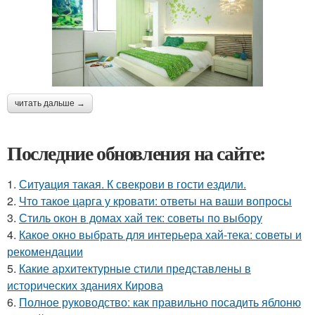
читать дальше →
Последние обновления на сайте:
1.
Ситуaция такая. К свекрови в гости ездили.
2.
Что такое царга у кровати: ответы на ваши вопросы
3.
Стиль окон в домах хай тек: советы по выбору
4.
Какое окно выбрать для интерьера хай-тека: советы и
рекомендации
5.
Какие архитектурные стили представлены в
исторических зданиях Кирова
6.
Полное руководство: как правильно посадить яблоню