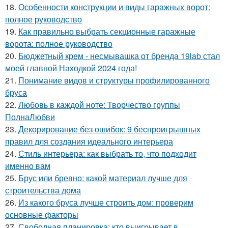
18.
Особенности конструкции и виды гаражных ворот:
полное руководство
19.
Как правильно выбрать секционные гаражные
ворота: полное руководство
20.
Бюджетный крем - несмывашка от бренда 19lab стал
моей главной Находкой 2024 года!
21.
Понимание видов и структуры профилированного
бруса
22.
Любовь в каждой ноте: Творчество группы
ПолнаЛюбви
23.
Декорирование без ошибок: 9 беспроигрышных
правил для создания идеального интерьера
24.
Стиль интерьера: как выбрать то, что подходит
именно вам
25.
Брус или бревно: какой материал лучше для
строительства дома
26.
Из какого бруса лучше строить дом: проверим
основные факторы
27.
Свободная планировка: кто выигрывает в