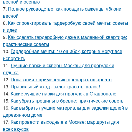
весной и осенью
7.
Полное руководство: как посадить саженцы яблони
весной
8.
Как спроектировать гардеробную своей мечты: советы
и идеи
9.
Как сделать гардеробную даже в маленькой квартире:
практические советы
10.
Гардеробная мечты: 10 ошибок, которые могут все
испортить
11.
Лучшие парки и скверы Москвы для прогулок и
отдыха
12.
Показания к применению препарата ксарелто
13.
Правильный уход - залог красоты волос!
14.
Какие лучшие парки для прогулок в Ставрополе
15.
Как убрать трещины в бревне: практические советы
16.
Как выбрать лучшие материалы для заделки щелей в
деревянном доме
17.
Как провести выходные в Москве: маршруты для
всех вкусов