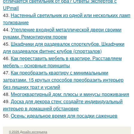
отличается светильник от бра? Ответы экспертов с
UPmall
43.
Настенный светильник из одной или нескольких ламп
толкование
44.
Утепление входной металлической двери своими
руками. Ремонтируем проем
45.
Шкафчики для раздевалок спортклубов. Шкафчики
для раздевалок фитнес клубов (спортзалов)
46.
Как переставить мебель в квартире. Расставляем
мебель – основные принципы
47.
Как преобразить квартиру с минимальными
затратами. 15 крутых способов преобразить интерьер
без лишних трат и усилий
48.
Многоквартирный дом: плюсы и минусы проживания
49.
Доска для декора стен: создайте индивидуальный
интерьер в домашней обстановке
50.
Осень: идеальное время для посадки саженцев
© 2026 Дизайн интерьера