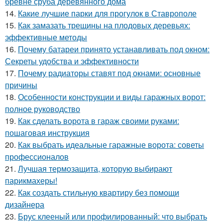
бревне сруба деревянного дома
14.
Какие лучшие парки для прогулок в Ставрополе
15.
Как замазать трещины на плодовых деревьях:
эффективные методы
16.
Почему батареи принято устанавливать под окном:
Секреты удобства и эффективности
17.
Почему радиаторы ставят под окнами: основные
причины
18.
Особенности конструкции и виды гаражных ворот:
полное руководство
19.
Как сделать ворота в гараж своими руками:
пошаговая инструкция
20.
Как выбрать идеальные гаражные ворота: советы
профессионалов
21.
Лучшая термозащита, которую выбирают
парикмахеры!
22.
Как создать стильную квартиру без помощи
дизайнера
23.
Брус клееный или профилированный: что выбрать