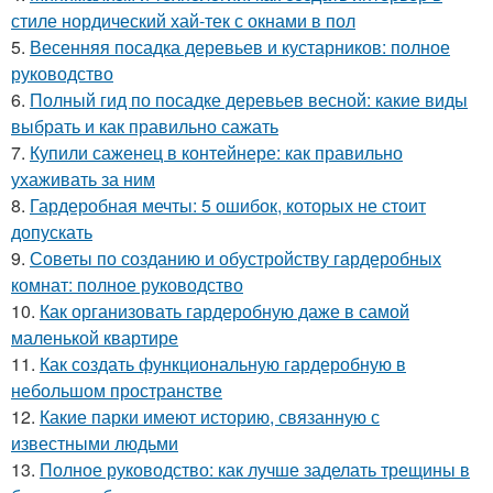
стиле нордический хай-тек с окнами в пол
5.
Весенняя посадка деревьев и кустарников: полное
руководство
6.
Полный гид по посадке деревьев весной: какие виды
выбрать и как правильно сажать
7.
Купили саженец в контейнере: как правильно
ухаживать за ним
8.
Гардеробная мечты: 5 ошибок, которых не стоит
допускать
9.
Советы по созданию и обустройству гардеробных
комнат: полное руководство
10.
Как организовать гардеробную даже в самой
маленькой квартире
11.
Как создать функциональную гардеробную в
небольшом пространстве
12.
Какие парки имеют историю, связанную с
известными людьми
13.
Полное руководство: как лучше заделать трещины в