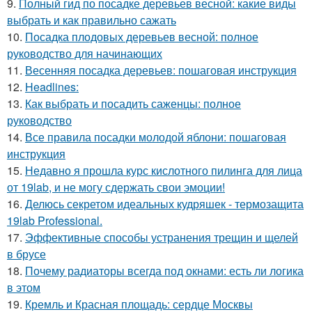
9.
Полный гид по посадке деревьев весной: какие виды
выбрать и как правильно сажать
10.
Посадка плодовых деревьев весной: полное
руководство для начинающих
11.
Весенняя посадка деревьев: пошаговая инструкция
12.
Headlines:
13.
Как выбрать и посадить саженцы: полное
руководство
14.
Все правила посадки молодой яблони: пошаговая
инструкция
15.
Недавно я прошла курс кислотного пилинга для лица
от 19lab, и не могу сдержать свои эмоции!
16.
Делюсь секретом идеальных кудряшек - термозащита
19lab Professional.
17.
Эффективные способы устранения трещин и щелей
в брусе
18.
Почему радиаторы всегда под окнами: есть ли логика
в этом
19.
Кремль и Красная площадь: сердце Москвы