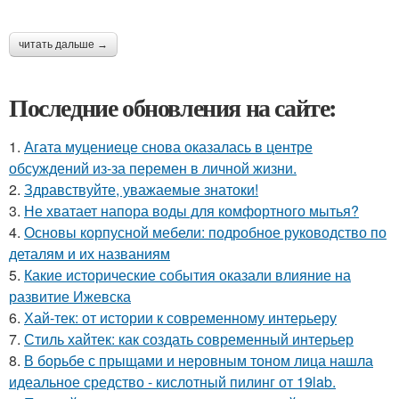
читать дальше →
Последние обновления на сайте:
1.
Агата муцениеце снова оказалась в центре
обсуждений из-за перемен в личной жизни.
2.
Здравствуйте, уважаемые знатоки!
3.
Не хватает напора воды для комфортного мытья?
4.
Основы корпусной мебели: подробное руководство по
деталям и их названиям
5.
Какие исторические события оказали влияние на
развитие Ижевска
6.
Хай-тек: от истории к современному интерьеру
7.
Стиль хайтек: как создать современный интерьер
8.
В борьбе с прыщами и неровным тоном лица нашла
идеальное средство - кислотный пилинг от 19lab.