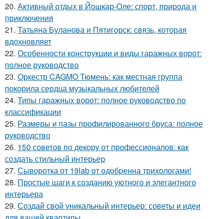
20.
Активный отдых в Йошкар-Оле: спорт, природа и
приключения
21.
Татьяна Буланова и Пятигорск: связь, которая
вдохновляет
22.
Особенности конструкции и виды гаражных ворот:
полное руководство
23.
Оркестр CAGMO Тюмень: как местная группа
покорила сердца музыкальных любителей
24.
Типы гаражных ворот: полное руководство по
классификации
25.
Размеры и пазы профилированного бруса: полное
руководство
26.
150 советов по декору от профессионалов: как
создать стильный интерьер
27.
Сыворотка от 19lab от одобренна трихологами!
28.
Простые шаги к созданию уютного и элегантного
интерьера
29.
Создай свой уникальный интерьер: советы и идеи
для вашей квартиры