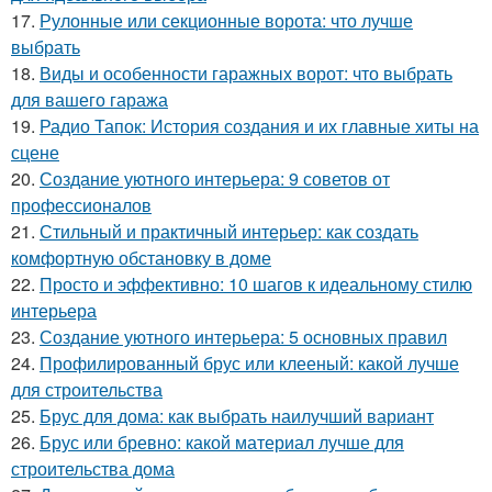
17.
Рулонные или секционные ворота: что лучше
выбрать
18.
Виды и особенности гаражных ворот: что выбрать
для вашего гаража
19.
Радио Тапок: История создания и их главные хиты на
сцене
20.
Создание уютного интерьера: 9 советов от
профессионалов
21.
Стильный и практичный интерьер: как создать
комфортную обстановку в доме
22.
Просто и эффективно: 10 шагов к идеальному стилю
интерьера
23.
Создание уютного интерьера: 5 основных правил
24.
Профилированный брус или клееный: какой лучше
для строительства
25.
Брус для дома: как выбрать наилучший вариант
26.
Брус или бревно: какой материал лучше для
строительства дома