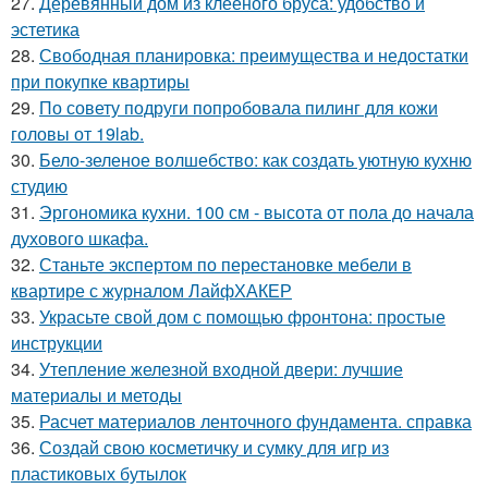
27.
Деревянный дом из клееного бруса: удобство и
эстетика
28.
Свободная планировка: преимущества и недостатки
при покупке квартиры
29.
По совету подруги попробовала пилинг для кожи
головы от 19lab.
30.
Бело-зеленое волшебство: как создать уютную кухню
студию
31.
Эргономика кухни. 100 см - высота от пола до начала
духового шкафа.
32.
Станьте экспертом по перестановке мебели в
квартире с журналом ЛайфХАКЕР
33.
Украсьте свой дом с помощью фронтона: простые
инструкции
34.
Утепление железной входной двери: лучшие
материалы и методы
35.
Расчет материалов ленточного фундамента. справка
36.
Создай свою косметичку и сумку для игр из
пластиковых бутылок