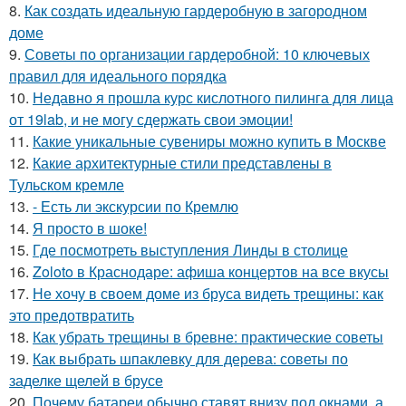
8.
Как создать идеальную гардеробную в загородном
доме
9.
Советы по организации гардеробной: 10 ключевых
правил для идеального порядка
10.
Недавно я прошла курс кислотного пилинга для лица
от 19lab, и не могу сдержать свои эмоции!
11.
Какие уникальные сувениры можно купить в Москве
12.
Какие архитектурные стили представлены в
Тульском кремле
13.
- Есть ли экскурсии по Кремлю
14.
Я просто в шоке!
15.
Где посмотреть выступления Линды в столице
16.
Zoloto в Краснодаре: афиша концертов на все вкусы
17.
Не хочу в своем доме из бруса видеть трещины: как
это предотвратить
18.
Как убрать трещины в бревне: практические советы
19.
Как выбрать шпаклевку для дерева: советы по
заделке щелей в брусе
20.
Почему батареи обычно ставят внизу под окнами, а