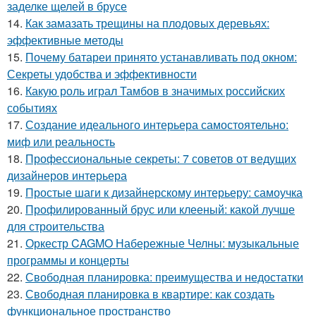
заделке щелей в брусе
14.
Как замазать трещины на плодовых деревьях:
эффективные методы
15.
Почему батареи принято устанавливать под окном:
Секреты удобства и эффективности
16.
Какую роль играл Тамбов в значимых российских
событиях
17.
Создание идеального интерьера самостоятельно:
миф или реальность
18.
Профессиональные секреты: 7 советов от ведущих
дизайнеров интерьера
19.
Простые шаги к дизайнерскому интерьеру: самоучка
20.
Профилированный брус или клееный: какой лучше
для строительства
21.
Оркестр CAGMO Набережные Челны: музыкальные
программы и концерты
22.
Свободная планировка: преимущества и недостатки
23.
Свободная планировка в квартире: как создать
функциональное пространство