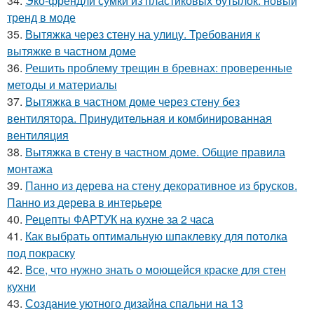
34.
Эко-френдли сумки из пластиковых бутылок: новый
тренд в моде
35.
Вытяжка через стену на улицу. Требования к
вытяжке в частном доме
36.
Решить проблему трещин в бревнах: проверенные
методы и материалы
37.
Вытяжка в частном доме через стену без
вентилятора. Принудительная и комбинированная
вентиляция
38.
Вытяжка в стену в частном доме. Общие правила
монтажа
39.
Панно из дерева на стену декоративное из брусков.
Панно из дерева в интерьере
40.
Рецепты ФАРТУК на кухне за 2 часа
41.
Как выбрать оптимальную шпаклевку для потолка
под покраску
42.
Все, что нужно знать о моющейся краске для стен
кухни
43.
Создание уютного дизайна спальни на 13