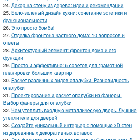
24.
Декор на стену из дерева: идеи и рекомендации
25.
Бело-зеленый дизайн кухни: сочетание эстетики и
функциональности
26.
Это просто бомба!
27.
Отделка фронтона частного дома: 10 вопросов и
ответы
28.
Архитектурный элемент: фронтон дома и его
функции
29.
Просто и эффективно: 5 советов для грамотной
планировки больших квартир
30.
Расчет различных видов опалубки. Разновидность
опалубки
31.
Проектирование и расчет опалубки из фанеры.
Выбор фанеры для опалубки
32.
Чем утеплить входную металлическую дверь. Лучшие
утеплители для дверей
33.
Создайте уникальный интерьер с помощью 3D стен
из деревянных декоративных вставок