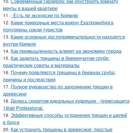
10.
Современный гардероб: как обустроить комнату
мечты в вашей квартире
11.
- Есть ли экскурсии по Кремлю
12.
Какие природные места вокруг Екатеринбурга
популярны среди туристов
13.
Какие основные достопримечательности находятся
внутри Кремля
14.
Как промышленность влияет на экономику города
15.
Как заделать трещины в бревенчатом срубе:
практические советы и материалы
16.
Почему появляются трещины в бревнах сруба:
причины и последствия
17.
Полное руководство по заполнению трещин в
древесине
18.
Делюсь секретом идеальных кудряшек - термозащита
19lab Professional.
19.
Эффективные способы устранения трещин и щелей
в брусе
20.
Как устранить трещины в древесине: простые