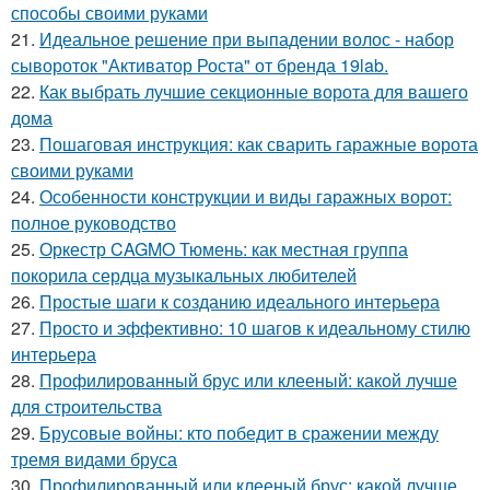
способы своими руками
21.
Идеальное решение при выпадении волос - набор
сывороток "Активатор Роста" от бренда 19lab.
22.
Как выбрать лучшие секционные ворота для вашего
дома
23.
Пошаговая инструкция: как сварить гаражные ворота
своими руками
24.
Особенности конструкции и виды гаражных ворот:
полное руководство
25.
Оркестр CAGMO Тюмень: как местная группа
покорила сердца музыкальных любителей
26.
Простые шаги к созданию идеального интерьера
27.
Просто и эффективно: 10 шагов к идеальному стилю
интерьера
28.
Профилированный брус или клееный: какой лучше
для строительства
29.
Брусовые войны: кто победит в сражении между
тремя видами бруса
30.
Профилированный или клееный брус: какой лучше