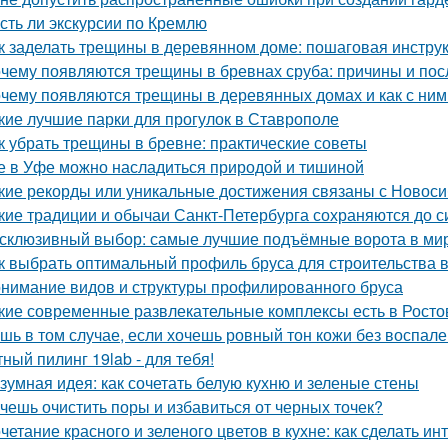
Есть ли экскурсии по Кремлю
к заделать трещины в деревянном доме: пошаговая инстру
чему появляются трещины в бревнах сруба: причины и пос
чему появляются трещины в деревянных домах и как с ним
кие лучшие парки для прогулок в Ставрополе
к убрать трещины в бревне: практические советы
е в Уфе можно насладиться природой и тишиной
кие рекорды или уникальные достижения связаны с Новос
кие традиции и обычаи Санкт-Петербурга сохраняются до с
склюзивный выбор: самые лучшие подъёмные ворота в ми
к выбрать оптимальный профиль бруса для строительства 
нимание видов и структуры профилированного бруса
кие современные развлекательные комплексы есть в Росто
шь в том случае, если хочешь ровный тон кожи без воспален
ный пилинг 19lab - для тебя!
зумная идея: как сочетать белую кухню и зеленые стены
чешь очистить поры и избавиться от черных точек?
четание красного и зеленого цветов в кухне: как сделать 