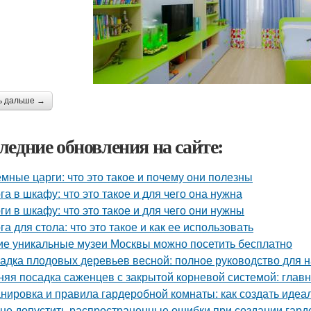
ь дальше →
ледние обновления на сайте:
мные царги: что это такое и почему они полезны
га в шкафу: что это такое и для чего она нужна
ги в шкафу: что это такое и для чего они нужны
га для стола: что это такое и как ее использовать
ие уникальные музеи Москвы можно посетить бесплатно
адка плодовых деревьев весной: полное руководство для
няя посадка саженцев с закрытой корневой системой: глав
нировка и правила гардеробной комнаты: как создать идеа
 не допустить распространенные ошибки при создании гар