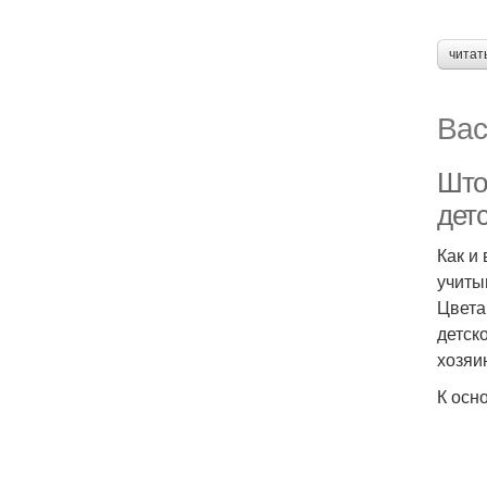
читат
Вас
Што
дет
Как и
учиты
Цвета
детск
хозяи
К осн