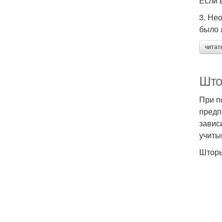
Если 
3. Не
было 
читат
Што
При п
предп
завис
учиты
Шторы