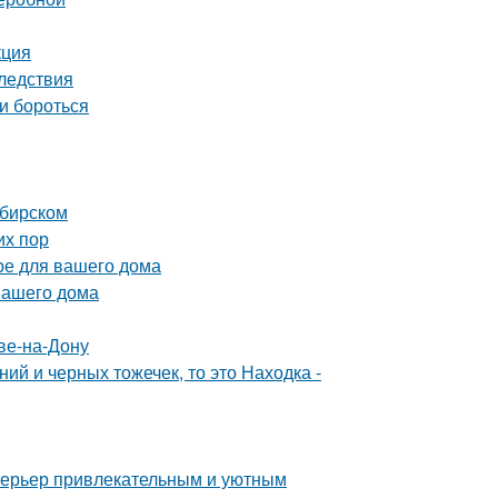
кция
ледствия
и бороться
ибирском
их пор
ре для вашего дома
вашего дома
ве-на-Дону
ий и черных тожечек, то это Находка -
интерьер привлекательным и уютным