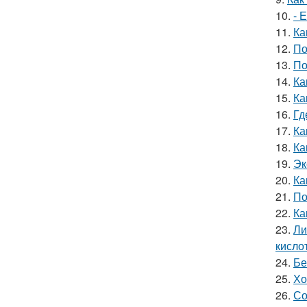
10.
- 
11.
Ка
12.
По
13.
По
14.
Ка
15.
Ка
16.
Гд
17.
Ка
18.
Ка
19.
Эк
20.
Ка
21.
По
22.
Ка
23.
Ли
кислот
24.
Бе
25.
Хо
26.
Со