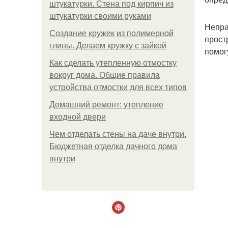
штукатурки. Стена под кирпич из
штукатурки своими руками
Непра
Создание кружек из полимерной
прост
глины. Делаем кружку с зайкой
помог
Как сделать утепленную отмостку
вокруг дома. Общие правила
устройства отмостки для всех типов
Домашний ремонт: утепление
входной двери
Чем отделать стены на даче внутри.
Бюджетная отделка дачного дома
внутри