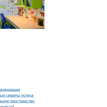
 начинающих
ные секреты успеха
льное пространство
деробной