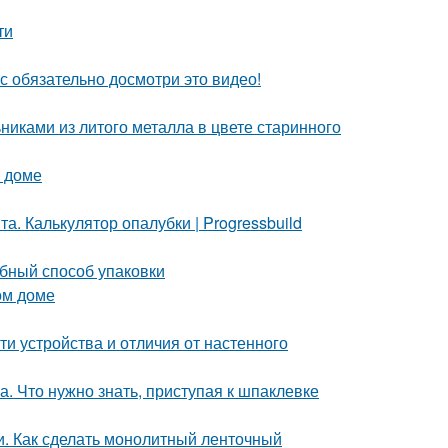
ти
с обязательно досмотри это видео!
никами из литого металла в цвете старинного
м доме
. Калькулятор опалубки | Progressbuild
обный способ упаковки
ом доме
и устройства и отличия от настенного
. Что нужно знать, приступая к шпаклевке
. Как сделать монолитный ленточный