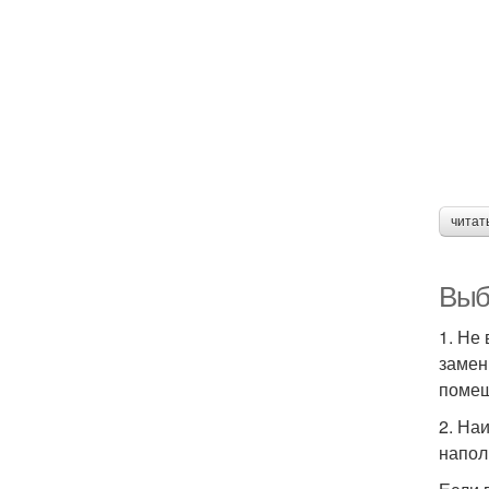
читат
Выб
1. Не
замен
помещ
2. На
напол