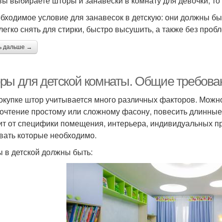
вы выбираете шторы и занавески в комнату для девочки, то
обходимое условие для занавесок в детскую: они должны б
легко снять для стирки, быстро высушить, а также без пробл
ь дальше →
ры для детской комнаты. Общие требован
окупке штор учитывается много различных факторов. Можно
очтение простому или сложному фасону, повесить длинные и
ит от специфики помещения, интерьера, индивидуальных пр
вать которые необходимо.
 в детской должны быть: