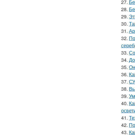
27.
Бе
28.
Бе
29.
Эт
30.
Та
31.
Ар
32.
По
сереб
33.
Со
34.
До
35.
Он
36.
Ка
37.
СУ
38.
Вы
39.
Ум
40.
Ка
освет
41.
Те
42.
По
43.
Ка