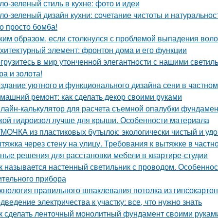
ло-зеленый стиль в кухне: фото и идеи
ло-зеленый дизайн кухни: сочетание чистоты и натуральнос
о просто бомба!
ким образом, если столкнулся с проблемой выпадения воло
хитектурный элемент: фронтон дома и его функции
грузитесь в мир утонченной элегантности с нашими светиль
ра и золота!
здание уютного и функционального дизайна сени в частно
машний ремонт: как сделать декор своими руками
лайн-калькулятор для расчета съемной опалубки фундамента
кой гидроизол лучше для крыши. Особенности материала
МОЧКА из пластиковых бутылок: экологически чистый и уд
тяжка через стену на улицу. Требования к вытяжке в частн
ные решения для расстановки мебели в квартире-студии
к называется настенный светильник с проводом. Особенност
ительного прибора
хнология правильного шпаклевания потолка из гипсокартона
дведение электричества к участку: все, что нужно знать
к сделать ленточный монолитный фундамент своими руками