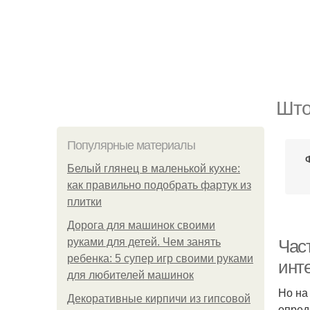
Што
Популярные материалы
Белый глянец в маленькой кухне:
как правильно подобрать фартук из
плитки
Дорога для машинок своими
руками для детей. Чем занять
Час
ребенка: 5 супер игр своими руками
инт
для любителей машинок
Но на
Декоративные кирпичи из гипсовой
опред