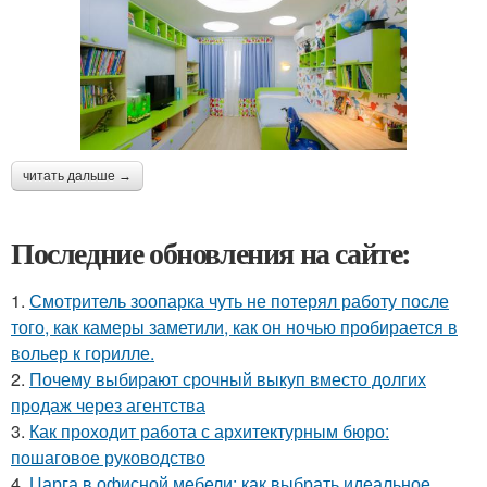
читать дальше →
Последние обновления на сайте:
1.
Смотритель зоопарка чуть не потерял работу после
того, как камеры заметили, как он ночью пробирается в
вольер к горилле.
2.
Почему выбирают срочный выкуп вместо долгих
продаж через агентства
3.
Как проходит работа с архитектурным бюро:
пошаговое руководство
4.
Царга в офисной мебели: как выбрать идеальное