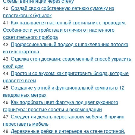
Схемы вентиляции через стену
40.
Создай свою собственную летнюю сумочку из
пластиковых бутылок
41.
Как называется настенный светильник с проводом.
Особенности устройства и отличия от настенного
осветительного прибора
42.
Профессиональный подход к шпаклеванию потолка
из гипсокартона
43.
Отделка стен досками: современный способ украсить
свой дом
44.
Просто и со вкусом: как приготовить блюда, которые
нравятся всем
45.
Создание уютной и функциональной комнаты в 12
квадратных метрах
46.
Как подобрать цвет фартука под цвет кухонного
гарнитура: простые советы и рекомендации
47.
Следует ли делать перестановку мебели. 6 причин
переставить мебель
48.
Деревянные рейки в интерьере на стене гостиной.