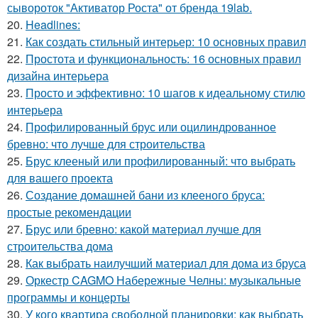
сывороток "Активатор Роста" от бренда 19lab.
20.
Headlines:
21.
Как создать стильный интерьер: 10 основных правил
22.
Простота и функциональность: 16 основных правил
дизайна интерьера
23.
Просто и эффективно: 10 шагов к идеальному стилю
интерьера
24.
Профилированный брус или оцилиндрованное
бревно: что лучше для строительства
25.
Брус клееный или профилированный: что выбрать
для вашего проекта
26.
Создание домашней бани из клееного бруса:
простые рекомендации
27.
Брус или бревно: какой материал лучше для
строительства дома
28.
Как выбрать наилучший материал для дома из бруса
29.
Оркестр CAGMO Набережные Челны: музыкальные
программы и концерты
30.
У кого квартира свободной планировки: как выбрать