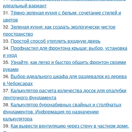
идеальный вариант
31.
Тёмно-зеленая кухня с белым: сочетание стилей и
цветов
32.
Зеленая кухня: как создать экологически чистое
пространство
33.
Простой способ утеплить входную дверь
34.
Профнастил для фронтона крыши: выбор, установка
и уход
35.
Узнайте, как легко и быстро обшить фронтон своими
руками
36.
Выбор идеального шкафа для раздевалок из дерева
в Чебоксарах
37.
Калькулятор расчета количества досок для опалубки
ленточного фундамента
38.
Калькулятор буронабивных свайных и столбчатых
фундаментов. Информация по назначению
калькулятора
39.
Как вывести вентиляцию через стену в частном доме.