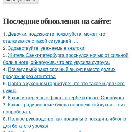
Последние обновления на сайте:
1.
Девочки, подскажите пожалуйста, может кто
сталкивался с такой ситуацией ….
2.
Здравствуйте, уважаемые знатоки!
3.
Житель Санкт-петербурга проснулся ночью от сильной
боли в ноге, обнаружив, что его укусила супруга.
4.
Почему выбирают срочный выкуп вместо долгих
продаж через агентства
5.
Царга в кухонном гарнитуре: что это такое и для чего
нужна
6.
Какие интересные факты о гербе и флаге Оренбурга
7.
Какие традиционные блюда воронежской кухни стоит
попробовать
8.
Полное руководство: как правильно посадить яблоню
для богатого урожая