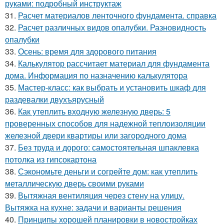
руками: подробный инструктаж
31.
Расчет материалов ленточного фундамента. справка
32.
Расчет различных видов опалубки. Разновидность
опалубки
33.
Осень: время для здорового питания
34.
Калькулятор рассчитает материал для фундамента
дома. Информация по назначению калькулятора
35.
Мастер-класс: как выбрать и установить шкаф для
раздевалки двухъярусный
36.
Как утеплить входную железную дверь: 5
проверенных способов для надежной теплоизоляции
железной двери квартиры или загородного дома
37.
Без труда и дорого: самостоятельная шпаклевка
потолка из гипсокартона
38.
Сэкономьте деньги и согрейте дом: как утеплить
металлическую дверь своими руками
39.
Вытяжная вентиляция через стену на улицу.
Вытяжка на кухне: задачи и варианты решения
40.
Принципы хорошей планировки в новостройках